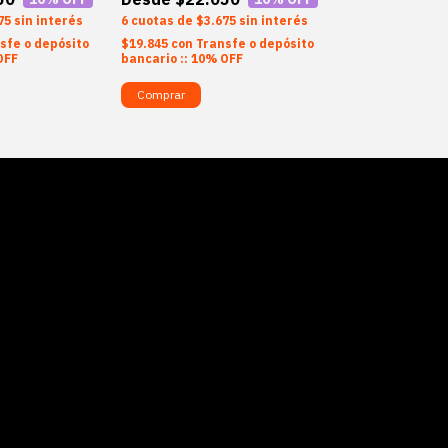
75
sin interés
6
$3.675
sin interés
6
$3.6
sfe o depósito
$19.845
con
Transfe o depósito
$19.845
con
Tran
OFF
bancario :: 10% OFF
bancario :: 10%
Comprar
Comprar