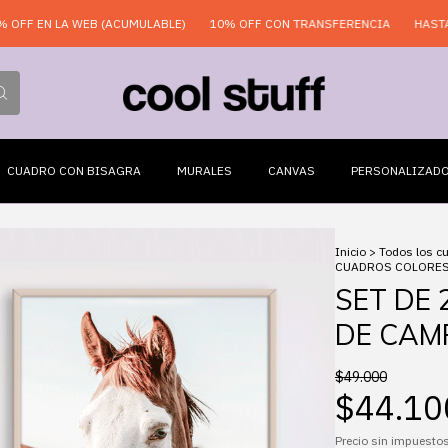
LA WEB (ACUMULABLE)
10% OFF CON TRANSFERENCIA
HASTA 6 CUOTA
CUADRO CON BISAGRA
MURALES
CANVAS
PERSONALIZAD
Inicio
>
Todos los c
CUADROS COLORES
SET DE
DE CAM
$49.000
$44.10
Precio sin impuesto