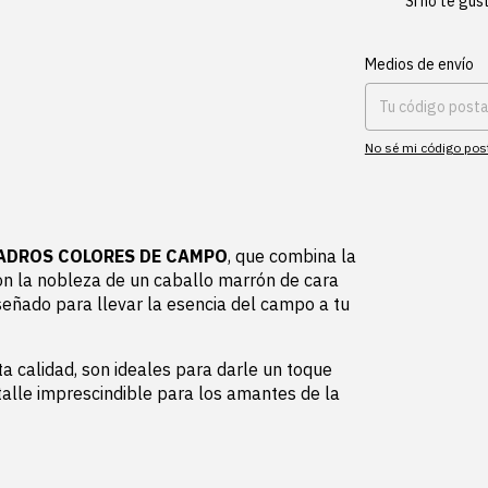
Si no te gus
Entregas para el CP:
Medios de envío
No sé mi código pos
UADROS COLORES DE CAMPO
, que combina la
on la nobleza de un caballo marrón de cara
eñado para llevar la esencia del campo a tu
a calidad, son ideales para darle un toque
talle imprescindible para los amantes de la