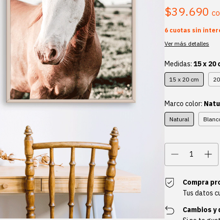
$39.690
c
6
cuotas sin inte
Ver más detalles
Medidas:
15 x 20
15 x 20 cm
20
Marco color:
Natu
Natural
Blanc
Compra pr
Tus datos c
Cambios y 