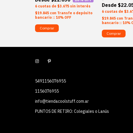
$22.0
75
sin interés
6
$3.675
sin interés
6
$3.6
sfe o depósito
$19.845
con
Transfe o depósito
OFF
bancario :: 10% OFF
$19.845
con
Tran
bancario :: 10% 
Comprar
Comprar
5491156076955
1156076955
info@tiendacoolstuff.com.ar
PUNTOS DE RETIRO: Colegiales o Lanús