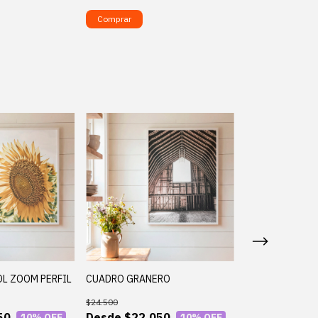
Comprar
Comprar
L ZOOM PERFIL
CUADRO GRANERO
CUADRO LECHU
$24.500
$24.500
50
$22.050
$22.0
10
% OFF
10
% OFF