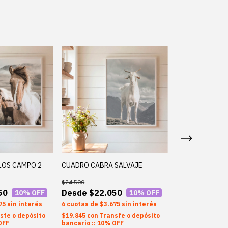
LOS CAMPO 2
CUADRO CABRA SALVAJE
CUADRO CAMPO
$24.500
$24.500
50
$22.050
$22.0
10
% OFF
10
% OFF
75
sin interés
6
$3.675
sin interés
6
$3.6
sfe o depósito
$19.845
con
Transfe o depósito
$19.845
con
Tran
OFF
bancario :: 10% OFF
bancario :: 10%