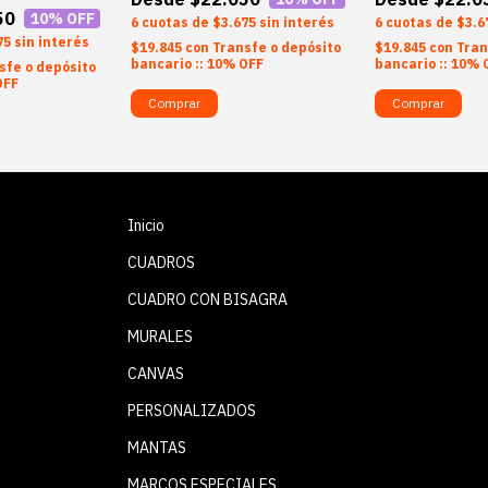
50
10
% OFF
6
$3.675
sin interés
6
$3.6
75
sin interés
$19.845
con
Transfe o depósito
$19.845
con
Tran
bancario :: 10% OFF
bancario :: 10% 
sfe o depósito
OFF
Comprar
Comprar
Inicio
CUADROS
CUADRO CON BISAGRA
MURALES
CANVAS
PERSONALIZADOS
MANTAS
MARCOS ESPECIALES