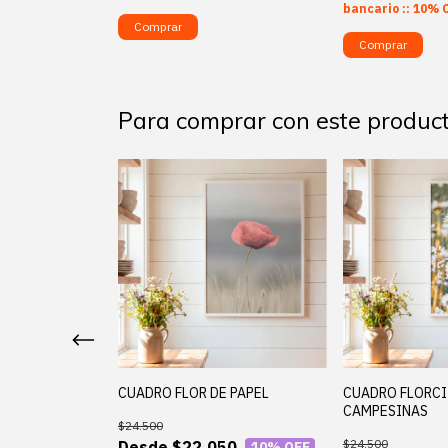
bancario :: 10% 
Comprar
Comprar
Para comprar con este produc
O ZOOM
CUADRO FLOR DE PAPEL
CUADRO FLORCI
CAMPESINAS
$24.500
$24.500
50
$22.050
10
% OFF
10
% OFF