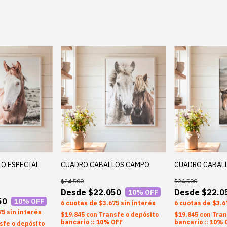
O ESPECIAL
CUADRO CABALLOS CAMPO
CUADRO CABAL
$24.500
$24.500
$22.050
$22.0
10
% OFF
50
10
% OFF
6
$3.675
sin interés
6
$3.6
75
sin interés
$19.845
con
Transfe o depósito
$19.845
con
Tran
bancario :: 10% OFF
bancario :: 10% 
sfe o depósito