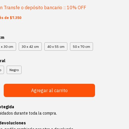
on
Transfe o depósito bancario :: 10% OFF
rés de
$7.350
 cm
 x 30 cm
30 x 42 cm
40 x 55 cm
50 x 70 cm
ral
o
Negro
otegida
uidados durante toda la compra.
devoluciones