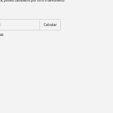
ta, podés cambiarlo por otro o devolverlo.
Cambiar CP
Calcular
tal