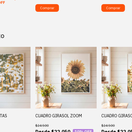
OFF
Comprar
Comprar
to
TAS
CUADRO GIRASOL ZOOM
CUADRO GIRASO
$24.500
$24.500
$22.050
$22.0
10
% OFF