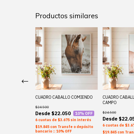
Productos similares
E LAVANDA
CUADRO CABALLO COMIENDO
CUADRO CABALL
CAMPO
$24.500
$24.500
50
$22.050
10
% OFF
10
% OFF
$22.0
75
sin interés
6
$3.675
sin interés
6
$3.6
sfe o depósito
$19.845
con
Transfe o depósito
OFF
bancario :: 10% OFF
$19.845
con
Tran