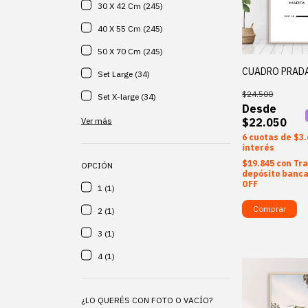
30 X 42 Cm (245)
40 X 55 Cm (245)
50 X 70 Cm (245)
CUADRO PRAD
Set Large (34)
$24.500
Set X-large (34)
$22.050
Ver más
6
$3.
interés
$19.845
con
Tra
OPCIÓN
depósito banca
OFF
1 (1)
Comprar
2 (1)
3 (1)
4 (1)
¿LO QUERÉS CON FOTO O VACÍO?