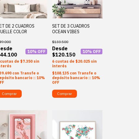
ET DE 2 CUADROS
SET DE 3 CUADROS
UELLE COLOR
OCEAN VIBES
49.000
$133.500
10
% OFF
10
% OFF
44.100
$120.150
$7.350
sin
6
$20.025
sin
nterés
interés
39.690
con
Transfe o
$108.135
con
Transfe o
epósito bancario :: 10%
depósito bancario :: 10%
FF
OFF
Comprar
Comprar