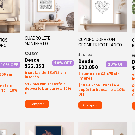
CUADRO LIFE
CUADRO CORAZON
DROS
C
MANIFESTO
GEOMETRICO BLANCO
OHO
B
$24.500
$24.500
$
10
% OFF
10
% OFF
10
% OFF
$22.050
$22.050
$
6
$3.675
sin
6
$3.675
sin
350
sin
6
interés
interés
i
$19.845
con
Transfe o
$19.845
con
Transfe o
nsfe o
$
depósito bancario :: 10%
depósito bancario :: 10%
rio :: 10%
d
OFF
OFF
O
Comprar
Comprar