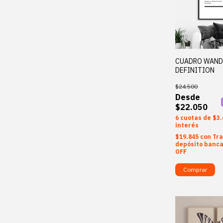
CUADRO WAND
DEFINITION
$24.500
$22.050
6
$3.
interés
$19.845
con
Tra
depósito banca
OFF
Comprar