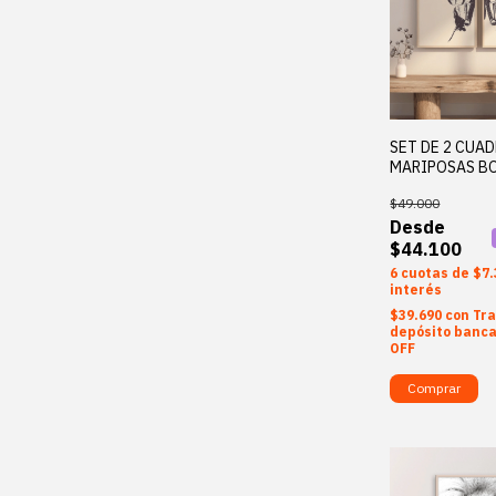
SET DE 2 CUA
MARIPOSAS B
$49.000
$44.100
6
$7.
interés
$39.690
con
Tra
depósito banca
OFF
Comprar