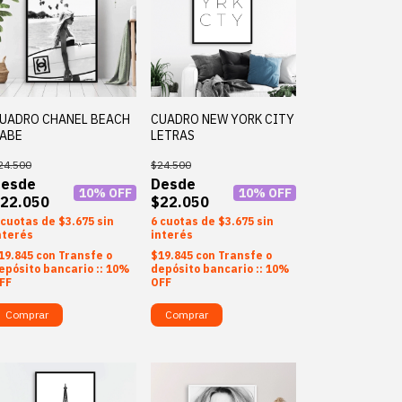
UADRO CHANEL BEACH
CUADRO NEW YORK CITY
ABE
LETRAS
24.500
$24.500
10
% OFF
10
% OFF
22.050
$22.050
$3.675
sin
6
$3.675
sin
nterés
interés
19.845
con
Transfe o
$19.845
con
Transfe o
epósito bancario :: 10%
depósito bancario :: 10%
FF
OFF
Comprar
Comprar