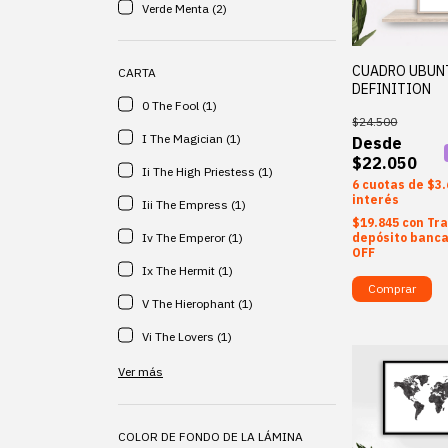
Verde Menta (2)
CUADRO UBUN
CARTA
DEFINITION
0 The Fool (1)
$24.500
I The Magician (1)
$22.050
Ii The High Priestess (1)
6
$3.
interés
Iii The Empress (1)
$19.845
con
Tra
Iv The Emperor (1)
depósito banca
OFF
Ix The Hermit (1)
Comprar
V The Hierophant (1)
Vi The Lovers (1)
Ver más
COLOR DE FONDO DE LA LÁMINA