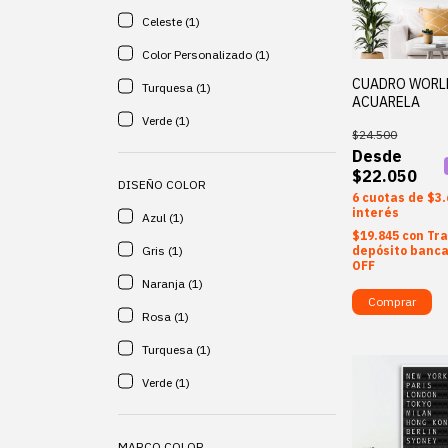
Celeste (1)
Color Personalizado (1)
CUADRO WORL
Turquesa (1)
ACUARELA
Verde (1)
$24.500
$22.050
DISEÑO COLOR
6
$3.
interés
Azul (1)
$19.845
con
Tra
depósito banca
Gris (1)
OFF
Naranja (1)
Comprar
Rosa (1)
Turquesa (1)
Verde (1)
MARCO COLOR