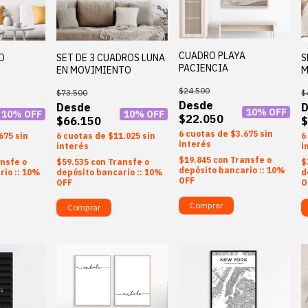
CUADRO PLAYA
D
SET DE 3 CUADROS LUNA
S
PACIENCIA
EN MOVIMIENTO
M
$24.500
$73.500
$
10
% OFF
10
% OFF
10
% OFF
$22.050
$66.150
$
6
$3.675
sin
675
sin
6
$11.025
sin
6
interés
interés
i
$19.845
con
Transfe o
nsfe o
$59.535
con
Transfe o
$
depósito bancario :: 10%
rio :: 10%
depósito bancario :: 10%
d
OFF
OFF
O
Comprar
Comprar