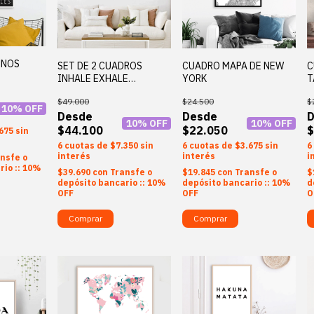
INOS
SET DE 2 CUADROS
CUADRO MAPA DE NEW
C
INHALE EXHALE
YORK
T
IRREGULAR
$49.000
$24.500
$
10
% OFF
10
% OFF
10
% OFF
$44.100
$22.050
$
675
sin
6
$7.350
sin
6
$3.675
sin
6
interés
interés
i
nsfe o
rio :: 10%
$39.690
con
Transfe o
$19.845
con
Transfe o
$
depósito bancario :: 10%
depósito bancario :: 10%
d
OFF
OFF
O
Comprar
Comprar