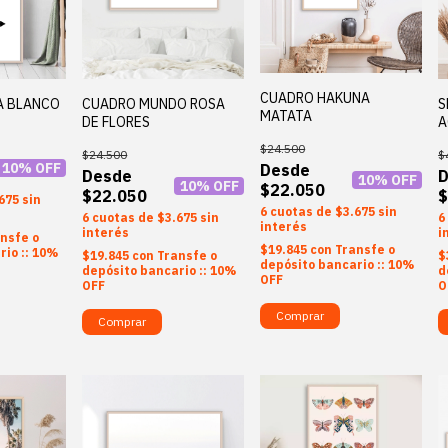
CUADRO HAKUNA
A BLANCO
CUADRO MUNDO ROSA
S
MATATA
DE FLORES
A
$24.500
$24.500
$
10
% OFF
10
% OFF
10
% OFF
$22.050
$22.050
$
675
sin
6
$3.675
sin
6
$3.675
sin
6
interés
interés
i
nsfe o
$19.845
con
Transfe o
rio :: 10%
$19.845
con
Transfe o
$
depósito bancario :: 10%
depósito bancario :: 10%
d
OFF
OFF
O
Comprar
Comprar