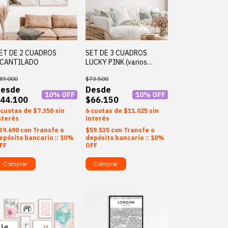
ET DE 2 CUADROS
SET DE 3 CUADROS
CANTILADO
LUCKY PINK (varios
colores)
49.000
$73.500
10
% OFF
10
% OFF
44.100
$66.150
$7.350
sin
6
$11.025
sin
nterés
interés
39.690
con
Transfe o
$59.535
con
Transfe o
epósito bancario :: 10%
depósito bancario :: 10%
FF
OFF
Comprar
Comprar