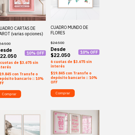
CUADRO MUNDO DE
UADRO CARTAS DE
FLORES
AROT (varias opciones)
$24.500
24.500
10
% OFF
10
% OFF
$22.050
22.050
6
$3.675
sin
$3.675
sin
interés
nterés
$19.845
con
Transfe o
19.845
con
Transfe o
depósito bancario :: 10%
epósito bancario :: 10%
OFF
FF
Comprar
Comprar