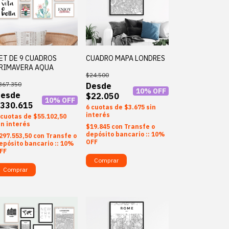
ET DE 9 CUADROS
CUADRO MAPA LONDRES
RIMAVERA AQUA
$24.500
367.350
10
% OFF
$22.050
10
% OFF
330.615
6
$3.675
sin
interés
$55.102,50
in interés
$19.845
con
Transfe o
depósito bancario :: 10%
297.553,50
con
Transfe o
OFF
epósito bancario :: 10%
FF
Comprar
Comprar