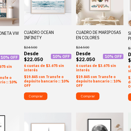
CUADRO DE MARIPOSAS
CUADRO OCEAN
ONETA VW
S
EN COLORES
INFINITY
P
$24.500
$24.500
$
10
% OFF
10
% OFF
10
% OFF
$22.050
$22.050
$
6
$3.675
sin
6
$3.675
sin
675
sin
6
interés
interés
s
$19.845
con
Transfe o
$19.845
con
Transfe o
nsfe o
$
depósito bancario :: 10%
depósito bancario :: 10%
rio :: 10%
d
OFF
OFF
O
Comprar
Comprar