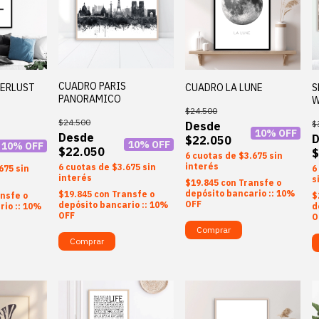
CUADRO PARIS
ERLUST
CUADRO LA LUNE
S
PANORAMICO
W
$24.500
$24.500
$
10
% OFF
$22.050
10
% OFF
10
% OFF
$22.050
$
6
$3.675
sin
interés
6
$3.675
sin
675
sin
6
interés
s
$19.845
con
Transfe o
depósito bancario :: 10%
$19.845
con
Transfe o
nsfe o
$
OFF
depósito bancario :: 10%
rio :: 10%
d
OFF
O
Comprar
Comprar