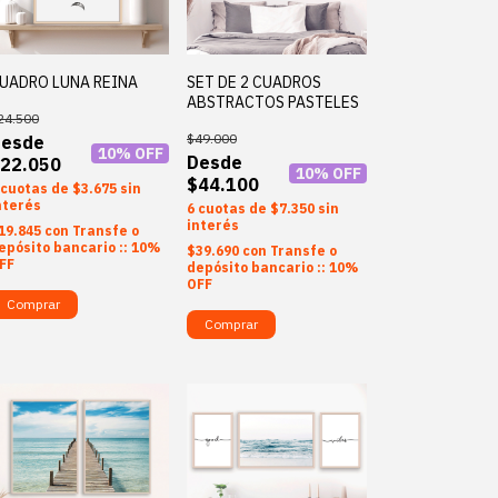
UADRO LUNA REINA
SET DE 2 CUADROS
ABSTRACTOS PASTELES
24.500
$49.000
10
% OFF
22.050
10
% OFF
$44.100
$3.675
sin
nterés
6
$7.350
sin
interés
19.845
con
Transfe o
epósito bancario :: 10%
$39.690
con
Transfe o
FF
depósito bancario :: 10%
OFF
Comprar
Comprar