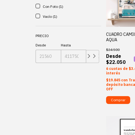
Con Foto (1)
Vacío (1)
CUADRO CAMI
PRECIO
AQUA
Desde
Hasta
$24.500
$22.050
6
$3.
interés
$19.845
con
Tra
depósito banca
OFF
Comprar