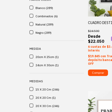
Blanco (289)
Combinados (6)
CUADRO DEST
Natural (289)
$24.500
Negro (289)
$22.050
6
$3.
MEDIDA
interés
$19.845
con
Tra
20cm X 25cm (1)
depósito banca
OFF
24cm X 30cm (1)
Comprar
MEDIDAS
15 X 20 Cm (246)
20 X 20 Cm (1)
20 X 30 Cm (246)