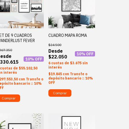
ET DE 9 CUADROS
CUADRO MAPA ROMA
ANDERLUST FEVER
$24.500
367.350
10
% OFF
$22.050
10
% OFF
330.615
6
$3.675
sin
interés
$55.102,50
in interés
$19.845
con
Transfe o
depósito bancario :: 10%
297.553,50
con
Transfe o
OFF
epósito bancario :: 10%
FF
Comprar
Comprar