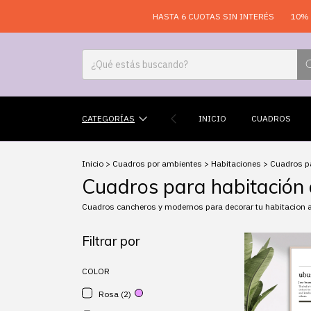
HASTA 6 CUOTAS SIN INTERÉS
10% OFF EN LA WE
CATEGORÍAS
INICIO
CUADROS
Inicio
>
Cuadros por ambientes
>
Habitaciones
>
Cuadros pa
Cuadros para habitación
Cuadros cancheros y modernos para decorar tu habitacion ado
Filtrar por
COLOR
Rosa (2)