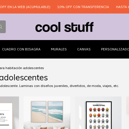
B (ACUMULABLE)
10% OFF CON TRANSFERENCIA
HASTA 6 CUOTAS SIN
CUADRO CON BISAGRA
MURALES
CANVAS
PERSONALIZAD
ra habitación adolescentes
 adolescentes
lescente. Laminas con diseños juveniles, divertidos, de moda, viajes, etc.