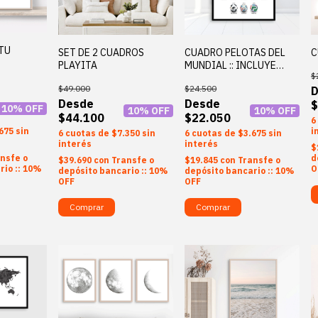
TU
SET DE 2 CUADROS
CUADRO PELOTAS DEL
C
PLAYITA
MUNDIAL :: INCLUYE
$
PELOTA MUNDIAL 2026
$49.000
$24.500
$
10
% OFF
10
% OFF
10
% OFF
$44.100
$22.050
6
i
675
sin
6
$7.350
sin
6
$3.675
sin
interés
interés
$
d
nsfe o
$39.690
con
Transfe o
$19.845
con
Transfe o
O
rio :: 10%
depósito bancario :: 10%
depósito bancario :: 10%
OFF
OFF
Comprar
Comprar