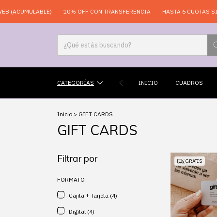
B (ACUMULABLE)
10% OFF CON TRANSFERENCIA
HASTA 6 CUOTAS SIN 
CATEGORÍAS
INICIO
CUADROS
Inicio
>
GIFT CARDS
GIFT CARDS
Filtrar por
GRATIS
FORMATO
Cajita + Tarjeta (4)
Digital (4)