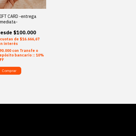
IFT CARD -entrega
nmediata-
$100.000
$16.666,67
in interés
90.000
con
Transfe o
epósito bancario :: 10%
FF
Comprar