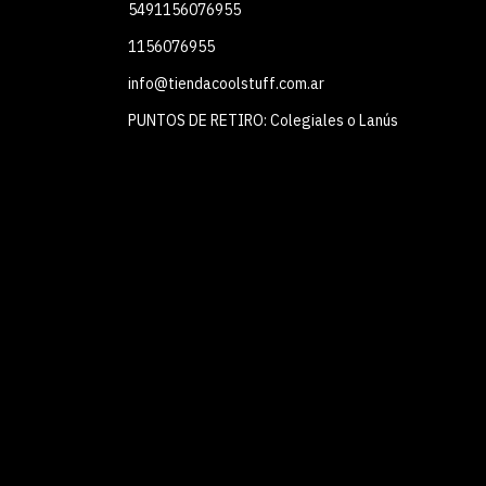
5491156076955
1156076955
info@tiendacoolstuff.com.ar
PUNTOS DE RETIRO: Colegiales o Lanús