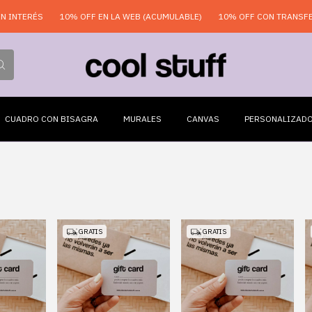
INTERÉS
10% OFF EN LA WEB (ACUMULABLE)
10% OFF CON TRANSFER
CUADRO CON BISAGRA
MURALES
CANVAS
PERSONALIZAD
GRATIS
GRATIS