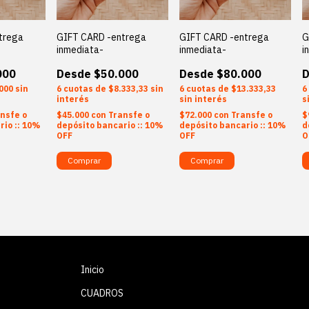
trega
GIFT CARD -entrega
GIFT CARD -entrega
G
inmediata-
inmediata-
i
000
$50.000
$80.000
000
sin
6
$8.333,33
sin
6
$13.333,33
6
interés
sin interés
s
nsfe o
$45.000
con
Transfe o
$72.000
con
Transfe o
$
rio :: 10%
depósito bancario :: 10%
depósito bancario :: 10%
d
OFF
OFF
O
Comprar
Comprar
Inicio
CUADROS