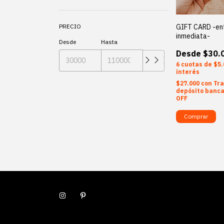
GIFT CARD -en
PRECIO
inmediata-
Desde
Hasta
$30.
6
$5.
interés
$27.000
con
Tra
depósito banca
OFF
Comprar