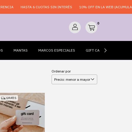
ENCIA
HASTA 6 CUOTAS SIN INTERÉS
10% OFF EN LA WEB (ACUMULABL
0
OS
MANTAS
MARCOS ESPECIALES
GIFT CARDS
ESPEJO
Ordenar por
GRATIS