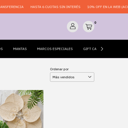
NSFERENCIA
HASTA 6 CUOTAS SIN INTERÉS
10% OFF EN LA WEB (ACUM
0
OS
MANTAS
MARCOS ESPECIALES
GIFT CARDS
ESPEJO
Ordenar por