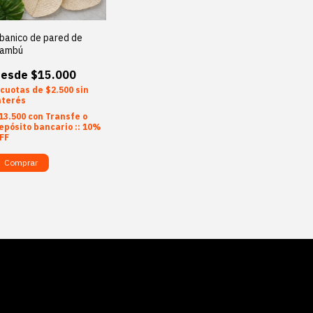
banico de pared de
ambú
$15.000
$2.500
sin
nterés
13.500
con
Transfe o
epósito bancario :: 10%
FF