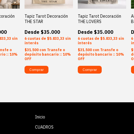
coración
Tapiz Tarot Decoración
Tapiz Tarot Decoración
A
THE STAR
THE LOVERS
B
000
$35.000
$35.000
833,33
sin
6
$5.833,33
sin
6
$5.833,33
sin
6
interés
interés
i
nsfe o
$31.500
con
Transfe o
$31.500
con
Transfe o
$
rio :: 10%
depósito bancario :: 10%
depósito bancario :: 10%
d
OFF
OFF
O
Inicio
CUADROS