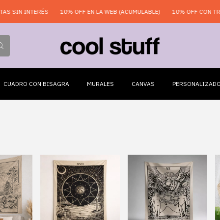
S SIN INTERÉS
10% OFF EN LA WEB (ACUMULABLE)
10% OFF CON TRA
CUADRO CON BISAGRA
MURALES
CANVAS
PERSONALIZAD