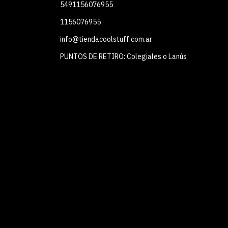
5491156076955
1156076955
info@tiendacoolstuff.com.ar
PUNTOS DE RETIRO: Colegiales o Lanús