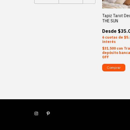
Tapiz Tarot De
THE SUN
$35.
6
$5.
interés
$31.500
con
Tra
depósito banca
OFF