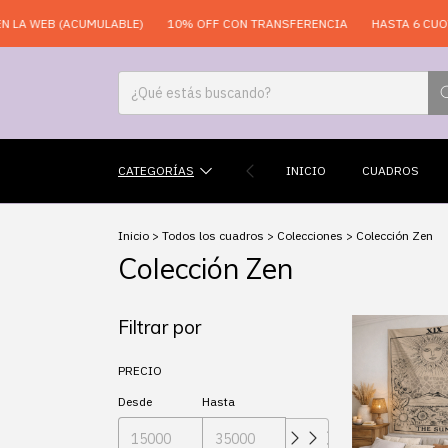
LA WEB (ACUMULABLE)
10% OFF CON TRANSFERENCIA
HASTA 6 CUOTA
CATEGORÍAS
INICIO
CUADROS
Inicio
>
Todos los cuadros
>
Colecciones
>
Colección Zen
Colección Zen
Filtrar por
PRECIO
Desde
Hasta