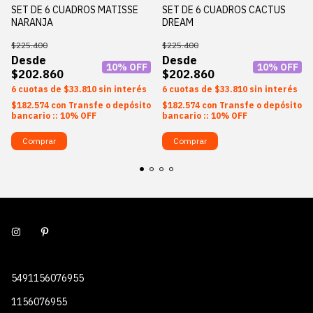
SET DE 6 CUADROS MATISSE
SET DE 6 CUADROS CACTUS
NARANJA
DREAM
$225.400
$225.400
10
% OFF
10
% OFF
$202.860
$202.860
6
$33.810
sin interés
6
$33.810
sin interés
$182.574
con
Transfe o depósito
$182.574
con
Transfe o depósito
bancario :: 10% OFF
bancario :: 10% OFF
Comprar
Comprar
5491156076955
1156076955