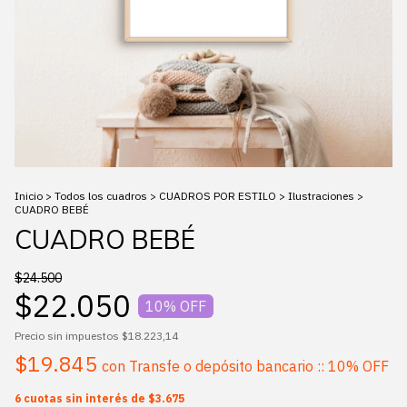
Inicio
>
Todos los cuadros
>
CUADROS POR ESTILO
>
Ilustraciones
>
CUADRO BEBÉ
CUADRO BEBÉ
$24.500
$22.050
10
% OFF
Precio sin impuestos
$18.223,14
$19.845
con
Transfe o depósito bancario :: 10% OFF
6
cuotas sin interés de
$3.675