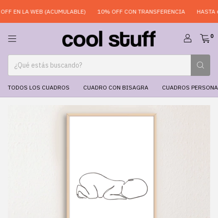
F EN LA WEB (ACUMULABLE)
10% OFF CON TRANSFERENCIA
HASTA 6 
0
TODOS LOS CUADROS
CUADRO CON BISAGRA
CUADROS PERSONA