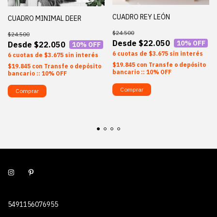
CUADRO REY LEÓN
CUADRO MINIMAL DEER
$24.500
$24.500
$22.050
10
% OFF
$22.050
10
% OFF
6
$3.675
sin interés
6
$3.675
sin interés
$19.845
con
Transfe o depósito
$19.845
con
Transfe o depósito
bancario :: 10% OFF
bancario :: 10% OFF
Comprar
Comprar
5491156076955