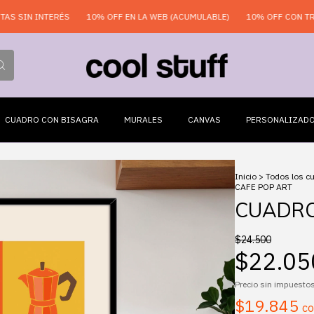
N INTERÉS
10% OFF EN LA WEB (ACUMULABLE)
10% OFF CON TRANSFE
CUADRO CON BISAGRA
MURALES
CANVAS
PERSONALIZAD
Inicio
>
Todos los c
CAFE POP ART
CUADRO
$24.500
$22.05
Precio sin impuesto
$19.845
c