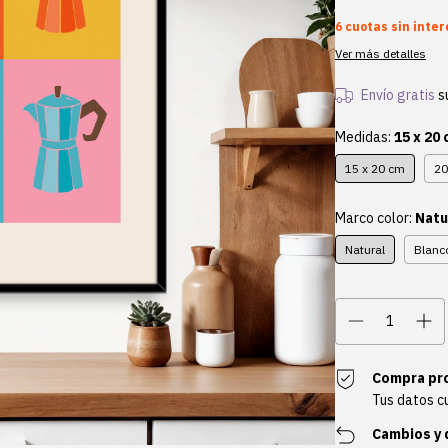
6
cuotas sin inte
Ver más detalles
Envío gratis
s
Medidas:
15 x 20
15 x 20 cm
20
Marco color:
Natu
Natural
Blanc
Compra pr
Tus datos c
Cambios y 