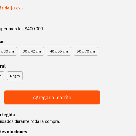
rés de
$3.675
uperando los
$400.000
 cm
 x 30 cm
30 x 42 cm
40 x 55 cm
50 x 70 cm
ral
o
Negro
otegida
uidados durante toda la compra.
devoluciones