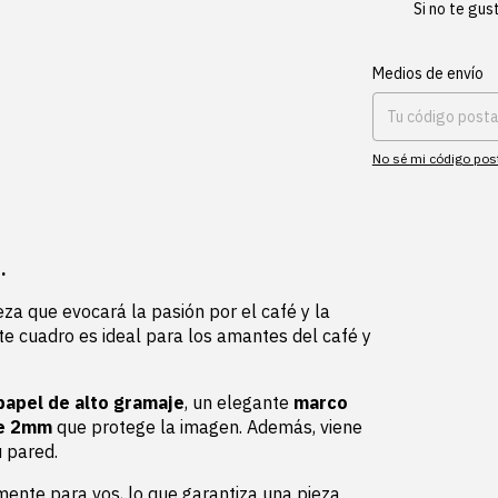
Si no te gus
Entregas para el CP:
Medios de envío
No sé mi código pos
.
ieza que evocará la pasión por el café y la
ste cuadro es ideal para los amantes del café y
papel de alto gramaje
, un elegante
marco
de 2mm
que protege la imagen. Además, viene
 pared.
mente para vos, lo que garantiza una pieza