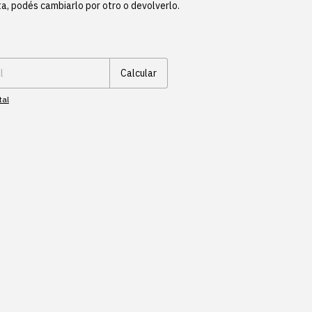
ta, podés cambiarlo por otro o devolverlo.
Cambiar CP
Calcular
tal