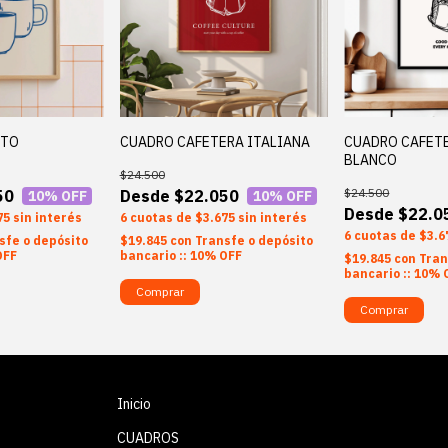
ITO
CUADRO CAFETERA ITALIANA
CUADRO CAFETE
BLANCO
$24.500
$24.500
50
$22.050
10
% OFF
10
% OFF
$22.0
75
sin interés
6
$3.675
sin interés
6
$3.6
sfe o depósito
$19.845
con
Transfe o depósito
OFF
bancario :: 10% OFF
$19.845
con
Tran
bancario :: 10% 
Comprar
Comprar
Inicio
CUADROS