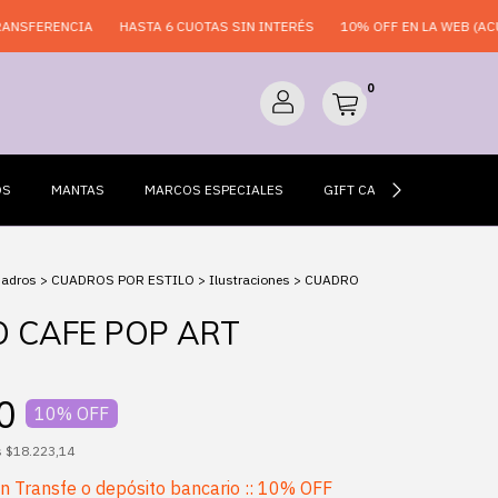
RENCIA
HASTA 6 CUOTAS SIN INTERÉS
10% OFF EN LA WEB (ACUMULAB
0
OS
MANTAS
MARCOS ESPECIALES
GIFT CARDS
ESPEJO
uadros
>
CUADROS POR ESTILO
>
Ilustraciones
>
CUADRO
 CAFE POP ART
0
10
% OFF
s
$18.223,14
on
Transfe o depósito bancario :: 10% OFF