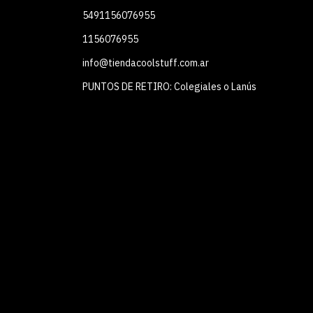
5491156076955
1156076955
info@tiendacoolstuff.com.ar
PUNTOS DE RETIRO: Colegiales o Lanús