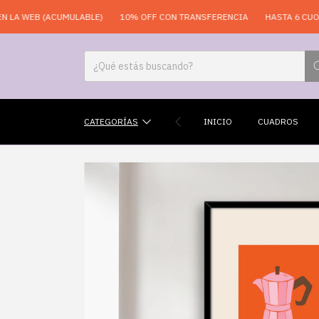
EB (ACUMULABLE)
10% OFF CON TRANSFERENCIA
HASTA 6 CUOTAS SI
CATEGORÍAS
INICIO
CUADROS