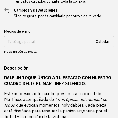
Tus datos cuidados durante toda la compra.
Cambios y devoluciones
Si no te gusta, podés cambiarlo por otro o devolverlo.
Entregas para el CP:
Cambiar CP
Medios de envío
Calcular
No sé mi código postal
Descripción
DALE UN TOQUE ÚNICO A TU ESPACIO CON NUESTRO
CUADRO DEL DIBU MARTINEZ SILENCIO.
Este impresionante cuadro presenta al icónico Dibu
Martínez, acompañado de
fotos épicas del mundial de
fondo
que evocan momentos inolvidables. Cada pieza
está diseñada para resaltar la pasión argentina por el
fútbol y la emoción de la victoria.