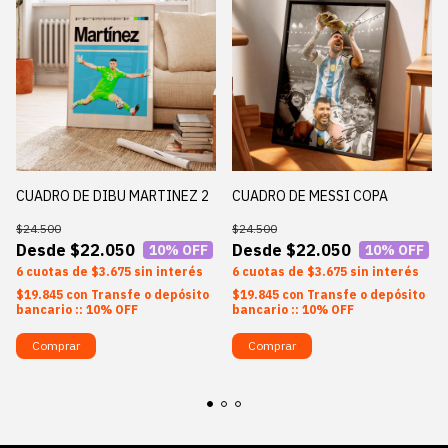
CUADRO DE DIBU MARTINEZ 2
CUADRO DE MESSI COPA
$24.500
$24.500
$22.050
$22.050
10
% OFF
10
% OFF
6
$3.675
sin interés
6
$3.675
sin interés
$19.845
con
Transfe o depósito
$19.845
con
Transfe o depósito
bancario :: 10% OFF
bancario :: 10% OFF
Comprar
Comprar