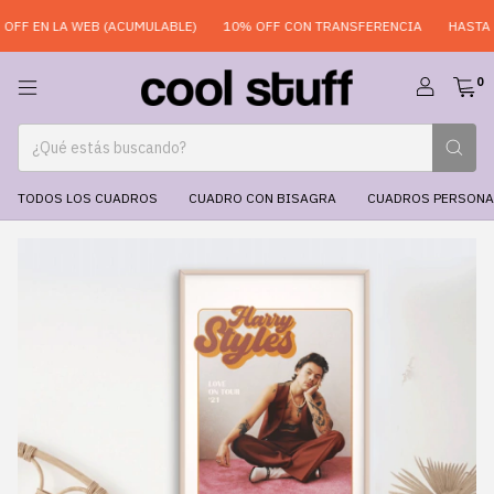
FF EN LA WEB (ACUMULABLE)
10% OFF CON TRANSFERENCIA
HASTA 6 
0
TODOS LOS CUADROS
CUADRO CON BISAGRA
CUADROS PERSONA