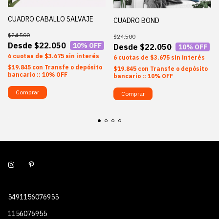
CUADRO CABALLO SALVAJE
CUADRO BOND
$24.500
$24.500
$22.050
10
% OFF
$22.050
10
% OFF
6
$3.675
sin interés
6
$3.675
sin interés
$19.845
con
Transfe o depósito
$19.845
con
Transfe o depósito
bancario :: 10% OFF
bancario :: 10% OFF
Comprar
Comprar
5491156076955
1156076955