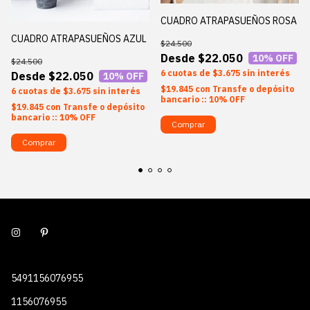
CUADRO ATRAPASUEÑOS ROSA
CUADRO ATRAPASUEÑOS AZUL
$24.500
$22.050
10
% OFF
$24.500
6
$3.675
sin interés
$22.050
10
% OFF
$19.845
con
Transfe o depósito
6
$3.675
sin interés
bancario :: 10% OFF
$19.845
con
Transfe o depósito
bancario :: 10% OFF
Comprar
Comprar
5491156076955
1156076955