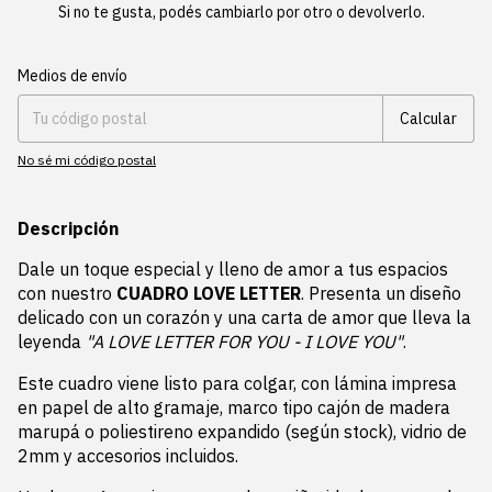
Si no te gusta, podés cambiarlo por otro o devolverlo.
Entregas para el CP:
Cambiar CP
Medios de envío
Calcular
No sé mi código postal
Descripción
Dale un toque especial y lleno de amor a tus espacios
con nuestro
CUADRO LOVE LETTER
. Presenta un diseño
delicado con un corazón y una carta de amor que lleva la
leyenda
"A LOVE LETTER FOR YOU - I LOVE YOU"
.
Este cuadro viene listo para colgar, con lámina impresa
en papel de alto gramaje, marco tipo cajón de madera
marupá o poliestireno expandido (según stock), vidrio de
2mm y accesorios incluidos.