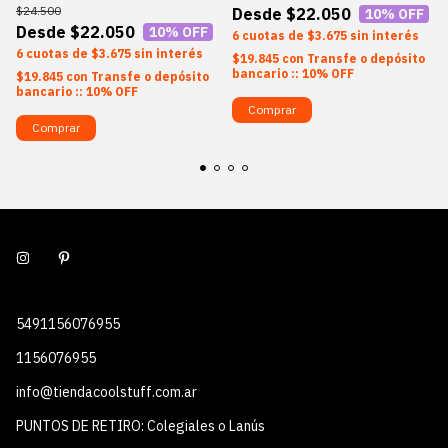
$24.500
$22.050
10
% OFF
$22.050
10
% OFF
6
$3.675
sin interés
6
$3.675
sin interés
$19.845
con
Transfe o depósito
bancario :: 10% OFF
$19.845
con
Transfe o depósito
bancario :: 10% OFF
Comprar
Comprar
5491156076955
1156076955
info@tiendacoolstuff.com.ar
PUNTOS DE RETIRO: Colegiales o Lanús