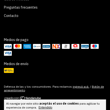
Preguntas frecuentes
Contacto
Medios de pago
Medios de envío
Defensa de las y los consumidores. Para reclamos
ingresá acá.
/
Botón de
arrepentimiento
Al navegar por este sitio
aceptás el uso de cookies
para agilizar tu
Copyright Cuadros Cool Stuff - 2026. Todos los derechos reservados.
experiencia de compra.
Entendido