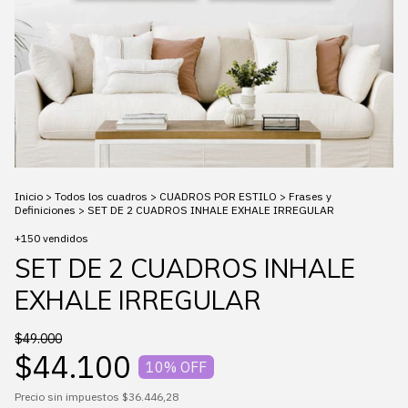
Inicio
>
Todos los cuadros
>
CUADROS POR ESTILO
>
Frases y
Definiciones
>
SET DE 2 CUADROS INHALE EXHALE IRREGULAR
+150 vendidos
SET DE 2 CUADROS INHALE
EXHALE IRREGULAR
$49.000
$44.100
10
% OFF
Precio sin impuestos
$36.446,28