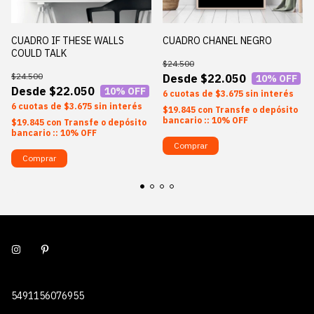
CUADRO IF THESE WALLS
CUADRO CHANEL NEGRO
COULD TALK
$24.500
$24.500
$22.050
10
% OFF
$22.050
10
% OFF
6
$3.675
sin interés
6
$3.675
sin interés
$19.845
con
Transfe o depósito
bancario :: 10% OFF
$19.845
con
Transfe o depósito
bancario :: 10% OFF
Comprar
Comprar
5491156076955