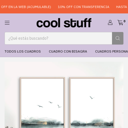
FF EN LA WEB (ACUMULABLE)
10% OFF CON TRANSFERENCIA
HASTA 6 
0
TODOS LOS CUADROS
CUADRO CON BISAGRA
CUADROS PERSONA