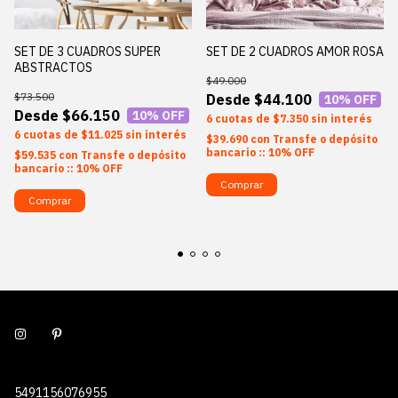
SET DE 3 CUADROS SUPER
SET DE 2 CUADROS AMOR ROSA
ABSTRACTOS
$49.000
$73.500
$44.100
10
% OFF
$66.150
10
% OFF
6
$7.350
sin interés
6
$11.025
sin interés
$39.690
con
Transfe o depósito
bancario :: 10% OFF
$59.535
con
Transfe o depósito
bancario :: 10% OFF
Comprar
Comprar
5491156076955