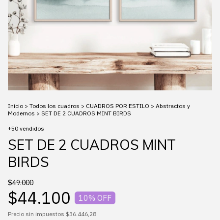
Inicio
>
Todos los cuadros
>
CUADROS POR ESTILO
>
Abstractos y
Modernos
>
SET DE 2 CUADROS MINT BIRDS
+50 vendidos
SET DE 2 CUADROS MINT
BIRDS
$49.000
$44.100
10
% OFF
Precio sin impuestos
$36.446,28