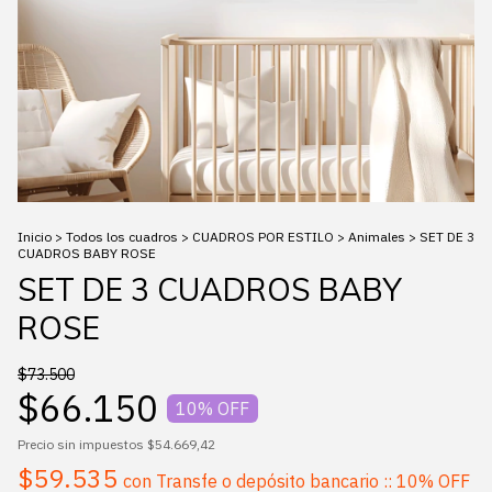
Inicio
>
Todos los cuadros
>
CUADROS POR ESTILO
>
Animales
>
SET DE 3
CUADROS BABY ROSE
SET DE 3 CUADROS BABY
ROSE
$73.500
$66.150
10
% OFF
Precio sin impuestos
$54.669,42
$59.535
con
Transfe o depósito bancario :: 10% OFF