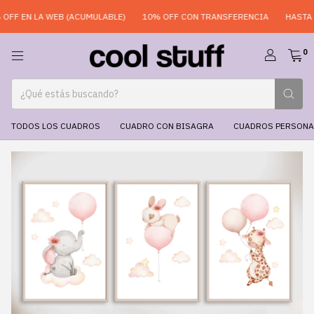
FF EN LA WEB (ACUMULABLE)
10% OFF CON TRANSFERENCIA
HASTA 6 
0
TODOS LOS CUADROS
CUADRO CON BISAGRA
CUADROS PERSONA