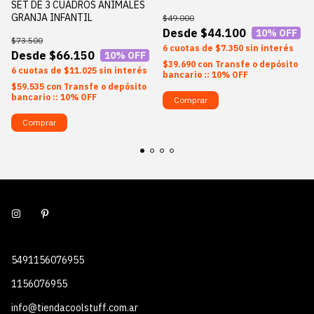
SET DE 3 CUADROS ANIMALES
GRANJA INFANTIL
$49.000
$44.100
10
% OFF
$73.500
6
$7.350
sin interés
$66.150
10
% OFF
$39.690
con
Transfe o depósito
6
$11.025
sin interés
bancario :: 10% OFF
$59.535
con
Transfe o depósito
bancario :: 10% OFF
Comprar
Comprar
5491156076955
1156076955
info@tiendacoolstuff.com.ar