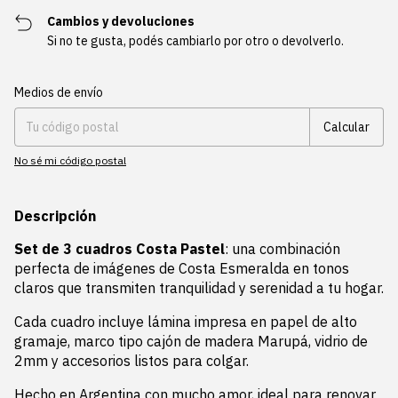
Cambios y devoluciones
Si no te gusta, podés cambiarlo por otro o devolverlo.
Entregas para el CP:
Cambiar CP
Medios de envío
Calcular
No sé mi código postal
Descripción
Set de 3 cuadros Costa Pastel
: una combinación
perfecta de imágenes de Costa Esmeralda en tonos
claros que transmiten tranquilidad y serenidad a tu hogar.
Cada cuadro incluye lámina impresa en papel de alto
gramaje, marco tipo cajón de madera Marupá, vidrio de
2mm y accesorios listos para colgar.
Hecho en Argentina con mucho amor, ideal para renovar