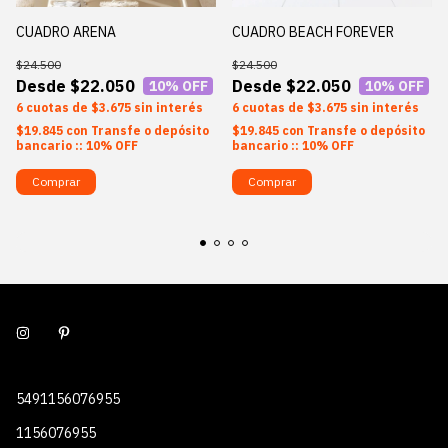
CUADRO ARENA
CUADRO BEACH FOREVER
$24.500
$24.500
$22.050
$22.050
10
% OFF
10
% OFF
6
$3.675
sin interés
6
$3.675
sin interés
$19.845
con
Transfe o depósito
$19.845
con
Transfe o depósito
bancario :: 10% OFF
bancario :: 10% OFF
Comprar
Comprar
5491156076955
1156076955