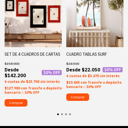
SET DE 4 CUADROS DE CARTAS
CUADRO TABLAS SURF
$158.000
$24.500
$22.050
10
% OFF
10
% OFF
$142.200
6
$3.675
sin interés
6
$23.700
sin interés
$19.845
con
Transfe o depósito
bancario :: 10% OFF
$127.980
con
Transfe o depósito
bancario :: 10% OFF
Comprar
Comprar