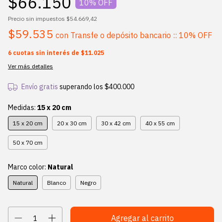
$66.150
10
% OFF
Precio sin impuestos
$54.669,42
$59.535
con
Transfe o depósito bancario :: 10% OFF
6
cuotas sin interés de
$11.025
Ver más detalles
Envío gratis
superando los
$400.000
Medidas:
15 x 20 cm
15 x 20 cm
20 x 30 cm
30 x 42 cm
40 x 55 cm
50 x 70 cm
Marco color:
Natural
Natural
Blanco
Negro