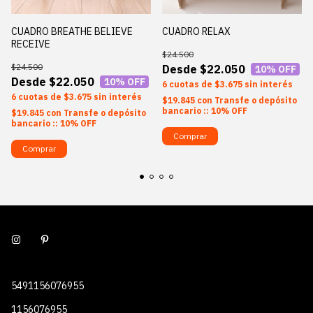
CUADRO BREATHE BELIEVE
CUADRO RELAX
RECEIVE
$24.500
$24.500
$22.050
10
% OFF
$22.050
10
% OFF
6
$3.675
sin interés
6
$3.675
sin interés
$19.845
con
Transfe o depósito
bancario :: 10% OFF
$19.845
con
Transfe o depósito
bancario :: 10% OFF
Comprar
Comprar
5491156076955
1156076955