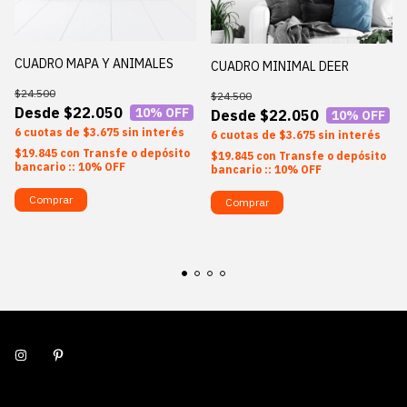
CUADRO MAPA Y ANIMALES
CUADRO MINIMAL DEER
$24.500
$24.500
$22.050
10
% OFF
$22.050
10
% OFF
6
$3.675
sin interés
6
$3.675
sin interés
$19.845
con
Transfe o depósito
$19.845
con
Transfe o depósito
bancario :: 10% OFF
bancario :: 10% OFF
Comprar
Comprar