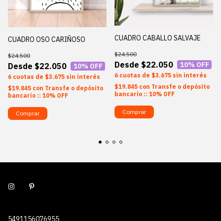
CUADRO CABALLO SALVAJE
CUADRO OSO CARIÑOSO
$24.500
$24.500
$22.050
10
% OFF
$22.050
10
% OFF
6
$3.675
sin interés
6
$3.675
sin interés
$19.845
con
Transfe o depósito
$19.845
con
Transfe o depósito
bancario :: 10% OFF
bancario :: 10% OFF
Comprar
Comprar
5491156076955