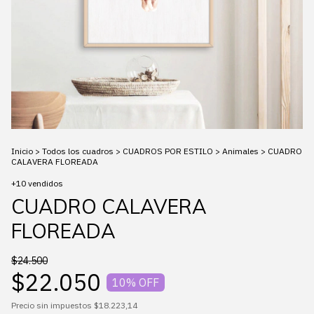
Inicio
>
Todos los cuadros
>
CUADROS POR ESTILO
>
Animales
>
CUADRO
CALAVERA FLOREADA
+10 vendidos
CUADRO CALAVERA
FLOREADA
$24.500
$22.050
10
% OFF
Precio sin impuestos
$18.223,14