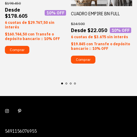
$198.450
10
% OFF
CUADRO EMPIRE BN FULL
$178.605
6
$29.767,50
sin
$24.500
interés
$22.050
10
% OFF
$160.744,50
con
Transfe o
6
$3.675
sin interés
depósito bancario :: 10% OFF
$19.845
con
Transfe o depósito
bancario :: 10% OFF
Comprar
Comprar
5491156076955