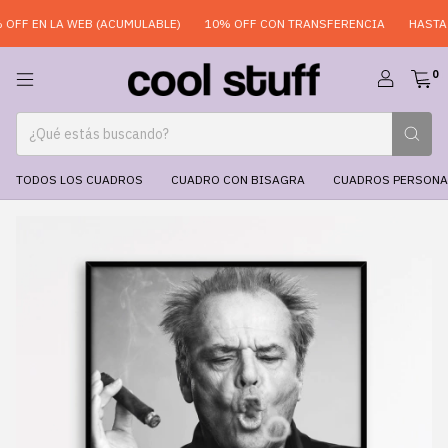
FF EN LA WEB (ACUMULABLE)
10% OFF CON TRANSFERENCIA
HASTA 6
0
TODOS LOS CUADROS
CUADRO CON BISAGRA
CUADROS PERSONA