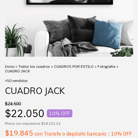
Inicio
>
Todos los cuadros
>
CUADROS POR ESTILO
>
Fotografía
>
CUADRO JACK
+50 vendidos
CUADRO JACK
$24.500
$22.050
10
% OFF
Precio sin impuestos
$18.223,14
$19.845
con
Transfe o depósito bancario :: 10% OFF