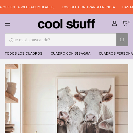
FF EN LA WEB (ACUMULABLE)
10% OFF CON TRANSFERENCIA
HASTA 6
0
TODOS LOS CUADROS
CUADRO CON BISAGRA
CUADROS PERSONA