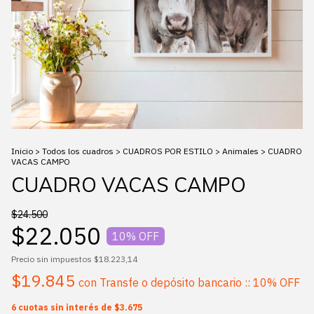
Inicio
>
Todos los cuadros
>
CUADROS POR ESTILO
>
Animales
>
CUADRO
VACAS CAMPO
CUADRO VACAS CAMPO
$24.500
$22.050
10
% OFF
Precio sin impuestos
$18.223,14
$19.845
con
Transfe o depósito bancario :: 10% OFF
6
cuotas sin interés de
$3.675