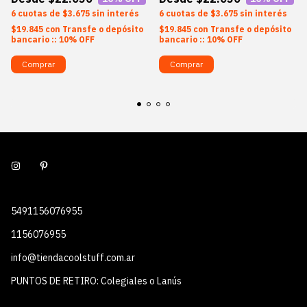
6
$3.675
sin interés
6
$3.675
sin interés
$19.845
con
Transfe o depósito
$19.845
con
Transfe o depósito
bancario :: 10% OFF
bancario :: 10% OFF
Comprar
Comprar
5491156076955
1156076955
info@tiendacoolstuff.com.ar
PUNTOS DE RETIRO: Colegiales o Lanús