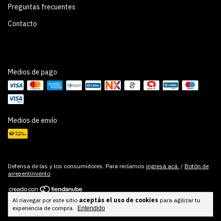
Preguntas frecuentes
Contacto
Medios de pago
Medios de envío
Defensa de las y los consumidores. Para reclamos
ingresá acá.
/
Botón de
arrepentimiento
Al navegar por este sitio
aceptás el uso de cookies
para agilizar tu
Copyright Cuadros Cool Stuff - 2026. Todos los derechos reservados.
experiencia de compra.
Entendido