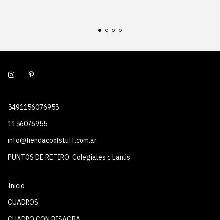
5491156076955
1156076955
info@tiendacoolstuff.com.ar
PUNTOS DE RETIRO: Colegiales o Lanús
Inicio
CUADROS
CUADRO CON BISAGRA