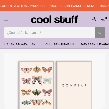
FF EN LA WEB (ACUMULABLE)
10% OFF CON TRANSFERENCIA
HASTA 6
0
TODOS LOS CUADROS
CUADRO CON BISAGRA
CUADROS PERSONA