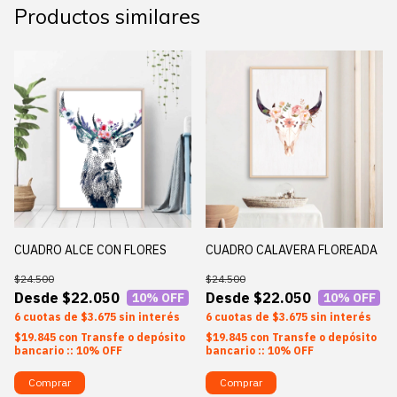
Productos similares
CUADRO ALCE CON FLORES
CUADRO CALAVERA FLOREADA
$24.500
$24.500
$22.050
$22.050
10
% OFF
10
% OFF
6
$3.675
sin interés
6
$3.675
sin interés
$19.845
con
Transfe o depósito
$19.845
con
Transfe o depósito
bancario :: 10% OFF
bancario :: 10% OFF
Comprar
Comprar