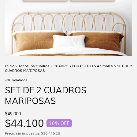
Inicio
>
Todos los cuadros
>
CUADROS POR ESTILO
>
Animales
>
SET DE 2
CUADROS MARIPOSAS
+30 vendidos
SET DE 2 CUADROS
MARIPOSAS
$49.000
$44.100
10
% OFF
Precio sin impuestos
$36.446,28