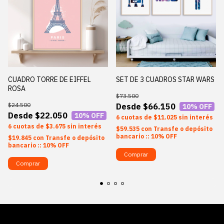
CUADRO TORRE DE EIFFEL
SET DE 3 CUADROS STAR WARS
ROSA
$73.500
$24.500
$66.150
10
% OFF
$22.050
10
% OFF
6
$11.025
sin interés
6
$3.675
sin interés
$59.535
con
Transfe o depósito
bancario :: 10% OFF
$19.845
con
Transfe o depósito
bancario :: 10% OFF
Comprar
Comprar