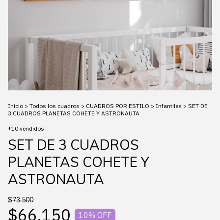
Inicio
>
Todos los cuadros
>
CUADROS POR ESTILO
>
Infantiles
>
SET DE
3 CUADROS PLANETAS COHETE Y ASTRONAUTA
+10 vendidos
SET DE 3 CUADROS
PLANETAS COHETE Y
ASTRONAUTA
$73.500
$66.150
10
% OFF