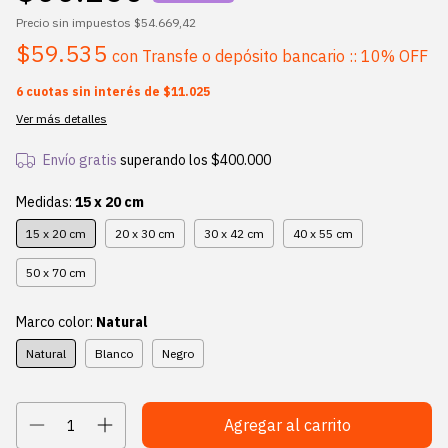
Precio sin impuestos
$54.669,42
$59.535
con
Transfe o depósito bancario :: 10% OFF
6
cuotas sin interés de
$11.025
Ver más detalles
Envío gratis
superando los
$400.000
Medidas:
15 x 20 cm
15 x 20 cm
20 x 30 cm
30 x 42 cm
40 x 55 cm
50 x 70 cm
Marco color:
Natural
Natural
Blanco
Negro