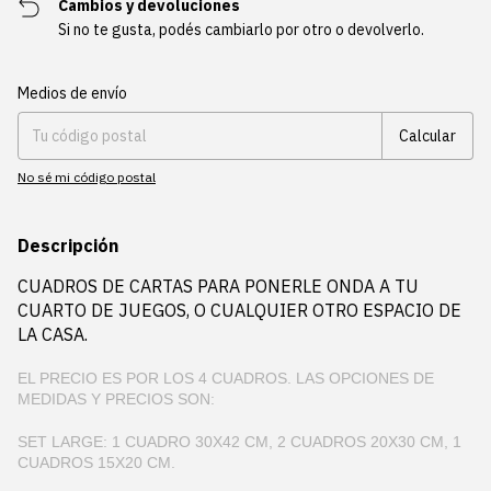
Cambios y devoluciones
Si no te gusta, podés cambiarlo por otro o devolverlo.
Entregas para el CP:
Cambiar CP
Medios de envío
Calcular
No sé mi código postal
Descripción
CUADROS DE CARTAS PARA PONERLE ONDA A TU
CUARTO DE JUEGOS, O CUALQUIER OTRO ESPACIO DE
LA CASA.
EL PRECIO ES POR LOS 4 CUADROS. LAS OPCIONES DE
MEDIDAS Y PRECIOS SON:
SET LARGE: 1 CUADRO 30X42 CM, 2 CUADROS 20X30 CM, 1
CUADROS 15X20 CM.