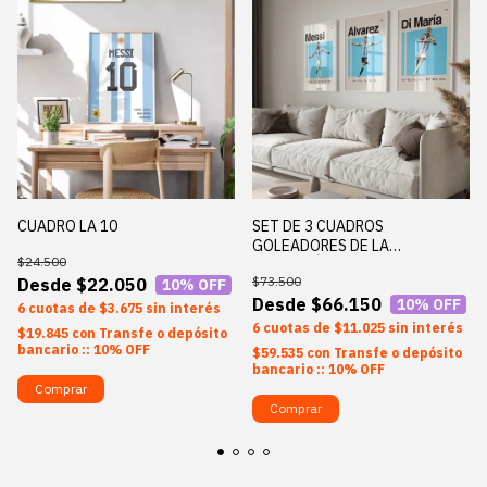
CUADRO LA 10
SET DE 3 CUADROS
GOLEADORES DE LA
$24.500
SELECCIÓN
$73.500
$22.050
10
% OFF
$66.150
10
% OFF
6
$3.675
sin interés
6
$11.025
sin interés
$19.845
con
Transfe o depósito
bancario :: 10% OFF
$59.535
con
Transfe o depósito
bancario :: 10% OFF
Comprar
Comprar