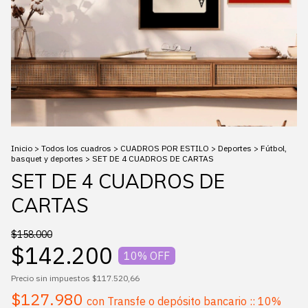
Inicio
>
Todos los cuadros
>
CUADROS POR ESTILO
>
Deportes
>
Fútbol,
basquet y deportes
>
SET DE 4 CUADROS DE CARTAS
SET DE 4 CUADROS DE
CARTAS
$158.000
$142.200
10
% OFF
Precio sin impuestos
$117.520,66
$127.980
con
Transfe o depósito bancario :: 10%