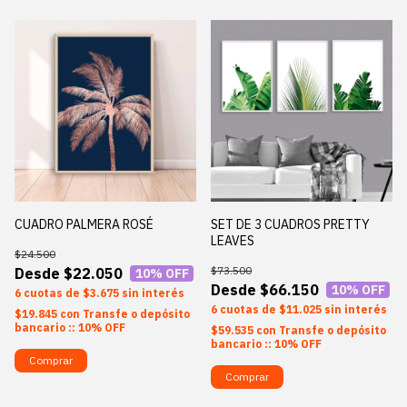
CUADRO PALMERA ROSÉ
SET DE 3 CUADROS PRETTY
LEAVES
$24.500
$73.500
$22.050
10
% OFF
$66.150
10
% OFF
6
$3.675
sin interés
6
$11.025
sin interés
$19.845
con
Transfe o depósito
bancario :: 10% OFF
$59.535
con
Transfe o depósito
bancario :: 10% OFF
Comprar
Comprar