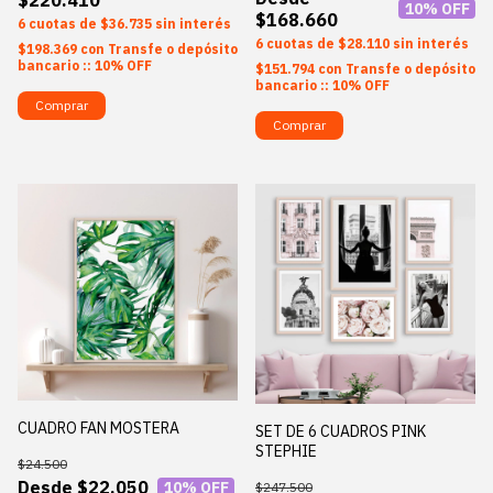
10
% OFF
$168.660
6
$36.735
sin interés
6
$28.110
sin interés
$198.369
con
Transfe o depósito
bancario :: 10% OFF
$151.794
con
Transfe o depósito
bancario :: 10% OFF
Comprar
Comprar
CUADRO FAN MOSTERA
SET DE 6 CUADROS PINK
STEPHIE
$24.500
$22.050
10
% OFF
$247.500