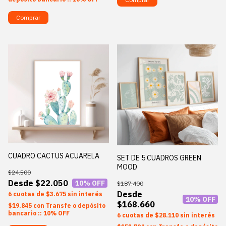
Comprar
CUADRO CACTUS ACUARELA
SET DE 5 CUADROS GREEN
MOOD
$24.500
$22.050
10
% OFF
$187.400
6
$3.675
sin interés
10
% OFF
$168.660
$19.845
con
Transfe o depósito
bancario :: 10% OFF
6
$28.110
sin interés