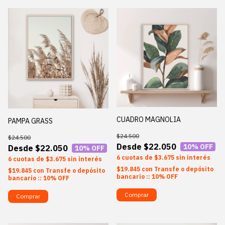
CUADRO MAGNOLIA
PAMPA GRASS
$24.500
$24.500
$22.050
10
% OFF
$22.050
10
% OFF
6
$3.675
sin interés
6
$3.675
sin interés
$19.845
con
Transfe o depósito
$19.845
con
Transfe o depósito
bancario :: 10% OFF
bancario :: 10% OFF
Comprar
Comprar