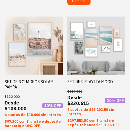
Comprar
SET DE 3 CUADROS SOLAR
SET DE 9 PLAYITA MOOD
PAMPA
$367.350
$120.000
10
% OFF
$330.615
10
% OFF
$108.000
6
$55.102,50
sin
interés
6
$18.000
sin interés
$297.553,50
con
Transfe o
$97.200
con
Transfe o depósito
depósito bancario :: 10% OFF
bancario :: 10% OFF