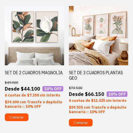
SET DE 2 CUADROS MAGNOLIA
SET DE 3 CUADROS PLANTAS
GEO
$49.000
$73.500
$44.100
10
% OFF
$66.150
10
% OFF
6
$7.350
sin interés
6
$11.025
sin interés
$39.690
con
Transfe o depósito
bancario :: 10% OFF
$59.535
con
Transfe o depósito
bancario :: 10% OFF
Comprar
Comprar