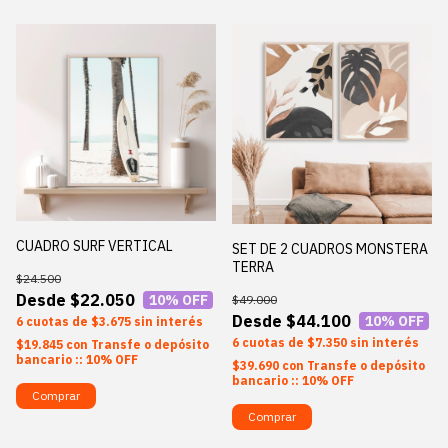
CUADRO SURF VERTICAL
SET DE 2 CUADROS MONSTERA
TERRA
$24.500
$22.050
10
% OFF
$49.000
$44.100
10
% OFF
6
$3.675
sin interés
6
$7.350
sin interés
$19.845
con
Transfe o depósito
bancario :: 10% OFF
$39.690
con
Transfe o depósito
bancario :: 10% OFF
Comprar
Comprar