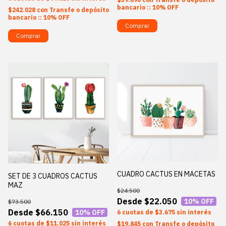
bancario :: 10% OFF
$242.028
con
Transfe o depósito
bancario :: 10% OFF
Comprar
Comprar
CUADRO CACTUS EN MACETAS
SET DE 3 CUADROS CACTUS
MAZ
$24.500
$22.050
10
% OFF
$73.500
$66.150
10
% OFF
6
$3.675
sin interés
6
$11.025
sin interés
$19.845
con
Transfe o depósito