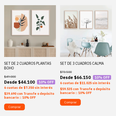
SET DE 2 CUADROS PLANTAS
SET DE 3 CUADROS CALMA
BOHO
$73.500
$49.000
$66.150
10
% OFF
$44.100
10
% OFF
6
$11.025
sin interés
6
$7.350
sin interés
$59.535
con
Transfe o depósito
bancario :: 10% OFF
$39.690
con
Transfe o depósito
bancario :: 10% OFF
Comprar
Comprar