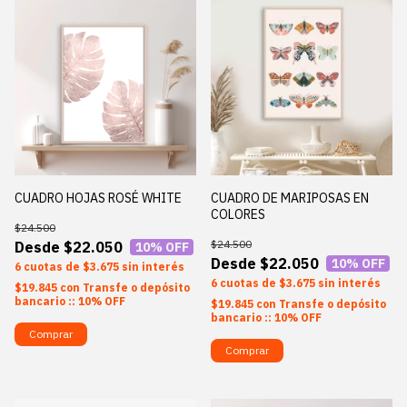
CUADRO DE MARIPOSAS EN
CUADRO HOJAS ROSÉ WHITE
COLORES
$24.500
$24.500
$22.050
10
% OFF
$22.050
10
% OFF
6
$3.675
sin interés
6
$3.675
sin interés
$19.845
con
Transfe o depósito
bancario :: 10% OFF
$19.845
con
Transfe o depósito
bancario :: 10% OFF
Comprar
Comprar