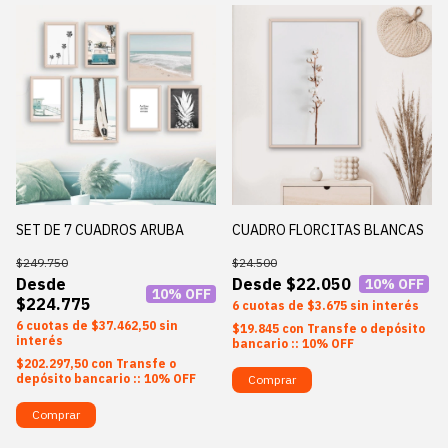
SET DE 7 CUADROS ARUBA
CUADRO FLORCITAS BLANCAS
$249.750
$24.500
$22.050
10
% OFF
10
% OFF
$224.775
6
$3.675
sin interés
6
$37.462,50
sin
$19.845
con
Transfe o depósito
interés
bancario :: 10% OFF
$202.297,50
con
Transfe o
depósito bancario :: 10% OFF
Comprar
Comprar