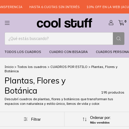
HASTA 6 CUOTAS SIN INTERÉS
10% OFF EN LA WEB (ACUMULABLE)
0
TODOS LOS CUADROS
CUADRO CON BISAGRA
CUADROS PERSONA
Inicio
>
Todos los cuadros
>
CUADROS POR ESTILO
>
Plantas, Flores y
Botánica
Plantas, Flores y
Botánica
195 productos
Descubrí cuadros de plantas, flores y botánicos que transforman tus
espacios con naturaleza y estilo único, llenos de vida y color.
Ordenar por:
Filtrar
Más vendidos