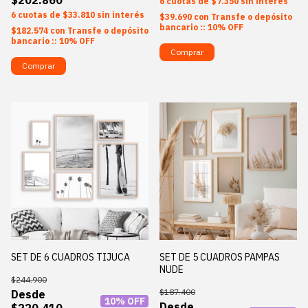
6
$7.350
sin interés
6
$33.810
sin interés
$39.690
con
Transfe o depósito
bancario :: 10% OFF
$182.574
con
Transfe o depósito
bancario :: 10% OFF
Comprar
Comprar
SET DE 6 CUADROS TIJUCA
SET DE 5 CUADROS PAMPAS
NUDE
$244.900
$187.400
10
% OFF
$220.410