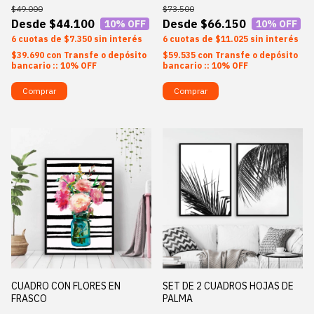
$49.000
$73.500
$44.100
$66.150
10
% OFF
10
% OFF
6
$7.350
sin interés
6
$11.025
sin interés
$39.690
con
Transfe o depósito
$59.535
con
Transfe o depósito
bancario :: 10% OFF
bancario :: 10% OFF
Comprar
Comprar
CUADRO CON FLORES EN
SET DE 2 CUADROS HOJAS DE
FRASCO
PALMA