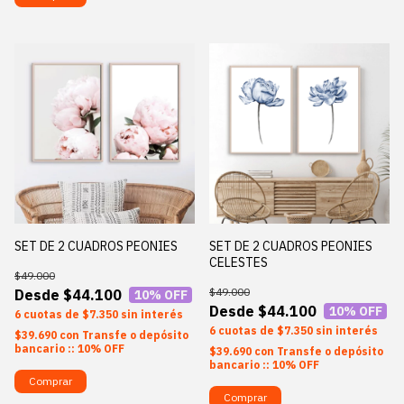
SET DE 2 CUADROS PEONIES
SET DE 2 CUADROS PEONIES
CELESTES
$49.000
$49.000
$44.100
10
% OFF
$44.100
10
% OFF
6
$7.350
sin interés
6
$7.350
sin interés
$39.690
con
Transfe o depósito
bancario :: 10% OFF
$39.690
con
Transfe o depósito
bancario :: 10% OFF
Comprar
Comprar