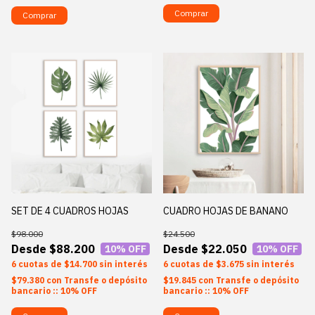
Comprar
Comprar
SET DE 4 CUADROS HOJAS
CUADRO HOJAS DE BANANO
$98.000
$24.500
$88.200
$22.050
10
% OFF
10
% OFF
6
$14.700
sin interés
6
$3.675
sin interés
$79.380
con
Transfe o depósito
$19.845
con
Transfe o depósito
bancario :: 10% OFF
bancario :: 10% OFF