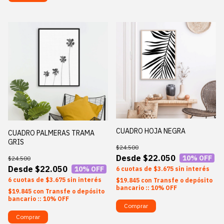
CUADRO HOJA NEGRA
CUADRO PALMERAS TRAMA
GRIS
$24.500
$22.050
10
% OFF
$24.500
$22.050
10
% OFF
6
$3.675
sin interés
6
$3.675
sin interés
$19.845
con
Transfe o depósito
bancario :: 10% OFF
$19.845
con
Transfe o depósito
bancario :: 10% OFF
Comprar
Comprar