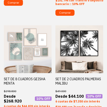
$151.794
con
Transfe o depósito
Comprar
bancario :: 10% OFF
Comprar
SET DE 8 CUADROS GEISHA
SET DE 2 CUADROS PALMERAS
MENTA
MALIBU
$298.800
$49.000
$44.100
10
% OFF
10
% OFF
$268.920
6
$7.350
sin interés
6
$44.820
sin interés
$39.690
con
Transfe o depósito