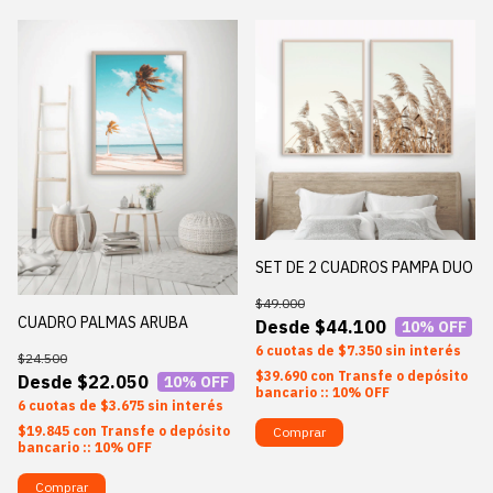
SET DE 2 CUADROS PAMPA DUO
$49.000
CUADRO PALMAS ARUBA
$44.100
10
% OFF
6
$7.350
sin interés
$24.500
$39.690
con
Transfe o depósito
$22.050
10
% OFF
bancario :: 10% OFF
6
$3.675
sin interés
$19.845
con
Transfe o depósito
Comprar
bancario :: 10% OFF
Comprar