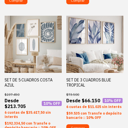
Comprar
Comprar
SET DE 5 CUADROS COSTA
SET DE 3 CUADROS BLUE
AZUL
TROPICAL
$237.450
$73.500
$66.150
10
% OFF
10
% OFF
$213.705
6
$11.025
sin interés
6
$35.617,50
sin
$59.535
con
Transfe o depósito
interés
bancario :: 10% OFF
$192.334,50
con
Transfe o
depósito bancario :: 10% OFF
Comprar