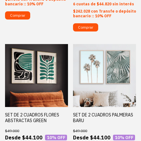
bancario :: 10% OFF
6
$44.820
sin interés
$242.028
con
Transfe o depósito
Comprar
bancario :: 10% OFF
Comprar
SET DE 2 CUADROS FLORES
SET DE 2 CUADROS PALMERAS
ABSTRACTAS GREEN
BARU
$49.000
$49.000
$44.100
$44.100
10
% OFF
10
% OFF