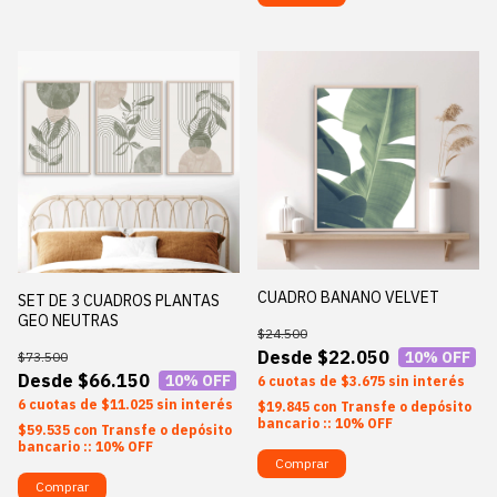
CUADRO BANANO VELVET
SET DE 3 CUADROS PLANTAS
GEO NEUTRAS
$24.500
$22.050
10
% OFF
$73.500
$66.150
10
% OFF
6
$3.675
sin interés
6
$11.025
sin interés
$19.845
con
Transfe o depósito
bancario :: 10% OFF
$59.535
con
Transfe o depósito
bancario :: 10% OFF
Comprar
Comprar