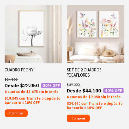
CUADRO PEONY
SET DE 2 CUADROS
PICAFLORES
$24.500
$49.000
$22.050
10
% OFF
$44.100
10
% OFF
6
$3.675
sin interés
6
$7.350
sin interés
$19.845
con
Transfe o depósito
bancario :: 10% OFF
$39.690
con
Transfe o depósito
bancario :: 10% OFF
Comprar
Comprar