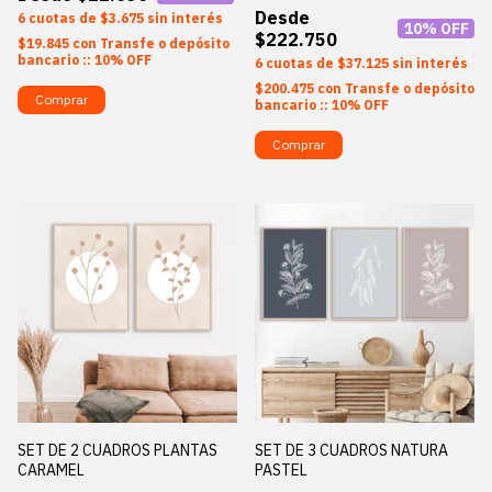
6
$3.675
sin interés
10
% OFF
$222.750
$19.845
con
Transfe o depósito
bancario :: 10% OFF
6
$37.125
sin interés
$200.475
con
Transfe o depósito
Comprar
bancario :: 10% OFF
Comprar
SET DE 2 CUADROS PLANTAS
SET DE 3 CUADROS NATURA
CARAMEL
PASTEL