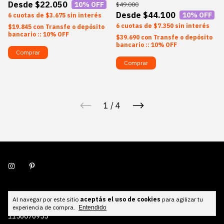
$22.050
10
% OFF
$49.000
$44.100
10
% OFF
6
$3.675
sin interés
6
$7.350
sin interés
$19.845
con
Transfe o depósito
bancario :: 10% OFF
$39.690
con
Transfe o depósito
bancario :: 10% OFF
Comprar
Comprar
1
/
4
5491156076955
Al navegar por este sitio
aceptás el uso de cookies
para agilizar tu
experiencia de compra.
Entendido
1156076955