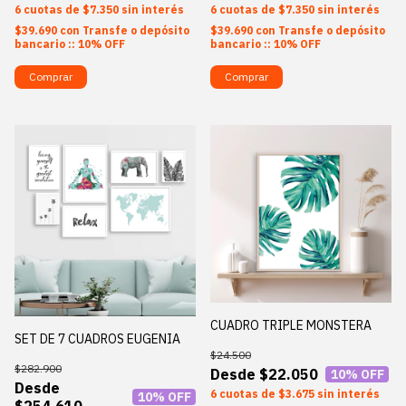
6
$7.350
sin interés
6
$7.350
sin interés
$39.690
con
Transfe o depósito
$39.690
con
Transfe o depósito
bancario :: 10% OFF
bancario :: 10% OFF
Comprar
Comprar
CUADRO TRIPLE MONSTERA
SET DE 7 CUADROS EUGENIA
$24.500
$282.900
$22.050
10
% OFF
6
$3.675
sin interés
10
% OFF
$254.610