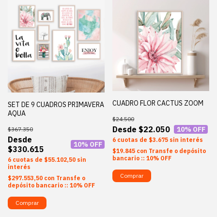
CUADRO FLOR CACTUS ZOOM
SET DE 9 CUADROS PRIMAVERA
AQUA
$24.500
$22.050
10
% OFF
$367.350
6
$3.675
sin interés
10
% OFF
$330.615
$19.845
con
Transfe o depósito
bancario :: 10% OFF
6
$55.102,50
sin
interés
Comprar
$297.553,50
con
Transfe o
depósito bancario :: 10% OFF
Comprar