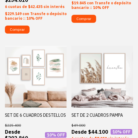
$19.845
con
Transfe o depósito
6
$42.435
sin interés
bancario :: 10% OFF
$229.149
con
Transfe o depósito
bancario :: 10% OFF
Comprar
Comprar
SET DE 6 CUADROS DESTELLOS
SET DE 2 CUADROS PAMPA
$225.400
$49.000
$44.100
10
% OFF
10
% OFF
$202.860