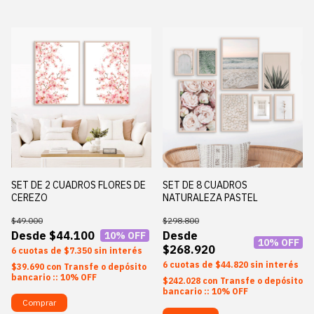
SET DE 2 CUADROS FLORES DE
SET DE 8 CUADROS
CEREZO
NATURALEZA PASTEL
$49.000
$298.800
$44.100
10
% OFF
10
% OFF
$268.920
6
$7.350
sin interés
6
$44.820
sin interés
$39.690
con
Transfe o depósito
bancario :: 10% OFF
$242.028
con
Transfe o depósito
bancario :: 10% OFF
Comprar