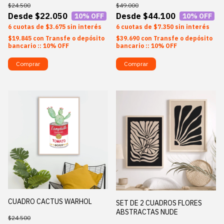
$24.500
$49.000
$22.050
$44.100
10
% OFF
10
% OFF
6
$3.675
sin interés
6
$7.350
sin interés
$19.845
con
Transfe o depósito
$39.690
con
Transfe o depósito
bancario :: 10% OFF
bancario :: 10% OFF
Comprar
Comprar
CUADRO CACTUS WARHOL
SET DE 2 CUADROS FLORES
ABSTRACTAS NUDE
$24.500