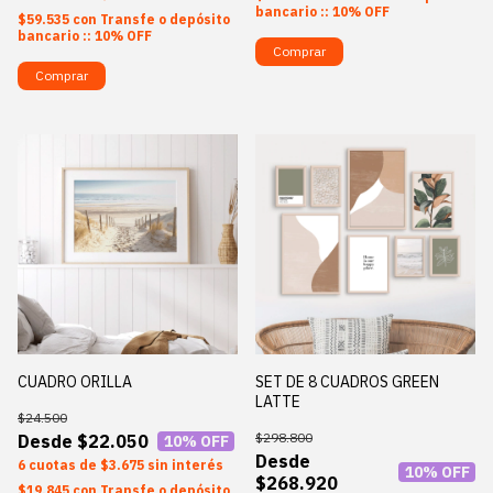
bancario :: 10% OFF
$59.535
con
Transfe o depósito
bancario :: 10% OFF
Comprar
Comprar
CUADRO ORILLA
SET DE 8 CUADROS GREEN
LATTE
$24.500
$298.800
$22.050
10
% OFF
6
$3.675
sin interés
10
% OFF
$268.920
$19.845
con
Transfe o depósito