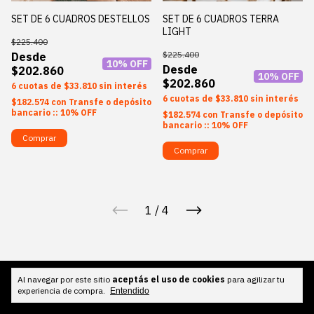
SET DE 6 CUADROS DESTELLOS
SET DE 6 CUADROS TERRA
LIGHT
$225.400
$225.400
10
% OFF
$202.860
10
% OFF
$202.860
6
$33.810
sin interés
6
$33.810
sin interés
$182.574
con
Transfe o depósito
bancario :: 10% OFF
$182.574
con
Transfe o depósito
bancario :: 10% OFF
Comprar
Comprar
1
/
4
Al navegar por este sitio
aceptás el uso de cookies
para agilizar tu
experiencia de compra.
Entendido