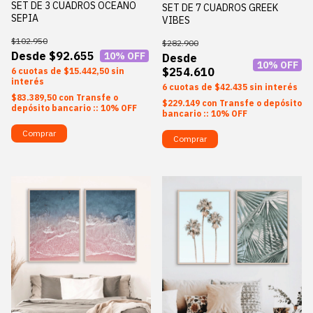
SET DE 3 CUADROS OCEANO
SET DE 7 CUADROS GREEK
SEPIA
VIBES
$102.950
$282.900
$92.655
10
% OFF
10
% OFF
$254.610
6
$15.442,50
sin
interés
6
$42.435
sin interés
$83.389,50
con
Transfe o
$229.149
con
Transfe o depósito
depósito bancario :: 10% OFF
bancario :: 10% OFF
Comprar
Comprar