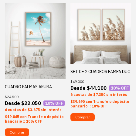
SET DE 2 CUADROS PAMPA DUO
$49.000
CUADRO PALMAS ARUBA
$44.100
10
% OFF
6
$7.350
sin interés
$24.500
$39.690
con
Transfe o depósito
$22.050
10
% OFF
bancario :: 10% OFF
6
$3.675
sin interés
$19.845
con
Transfe o depósito
Comprar
bancario :: 10% OFF
Comprar