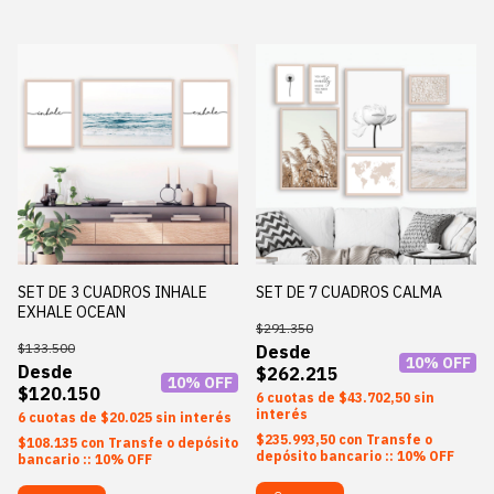
SET DE 3 CUADROS INHALE
SET DE 7 CUADROS CALMA
EXHALE OCEAN
$291.350
$133.500
10
% OFF
$262.215
10
% OFF
$120.150
6
$43.702,50
sin
interés
6
$20.025
sin interés
$235.993,50
con
Transfe o
$108.135
con
Transfe o depósito
depósito bancario :: 10% OFF
bancario :: 10% OFF