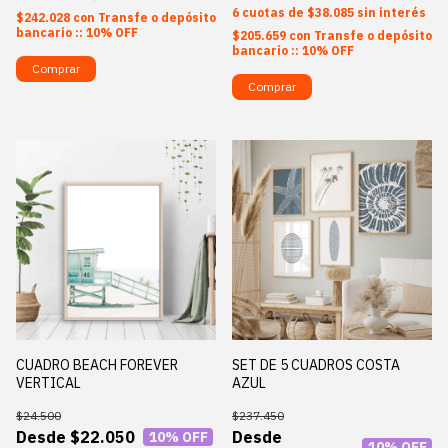
6
$38.085
sin interés
$242.028
con
Transfe o depósito
bancario :: 10% OFF
$205.659
con
Transfe o depósito
bancario :: 10% OFF
Comprar
Comprar
CUADRO BEACH FOREVER
SET DE 5 CUADROS COSTA
VERTICAL
AZUL
$24.500
$237.450
$22.050
10
% OFF
10
% OFF