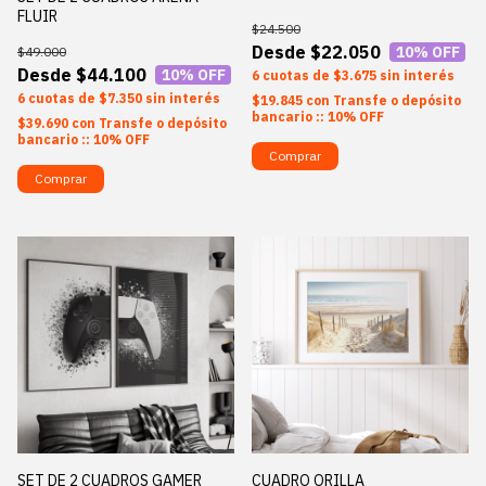
FLUIR
$24.500
$22.050
10
% OFF
$49.000
$44.100
10
% OFF
6
$3.675
sin interés
6
$7.350
sin interés
$19.845
con
Transfe o depósito
bancario :: 10% OFF
$39.690
con
Transfe o depósito
bancario :: 10% OFF
Comprar
Comprar
SET DE 2 CUADROS GAMER
CUADRO ORILLA