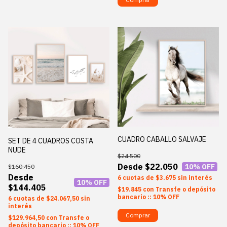
CUADRO CABALLO SALVAJE
SET DE 4 CUADROS COSTA
NUDE
$24.500
$22.050
10
% OFF
$160.450
6
$3.675
sin interés
10
% OFF
$144.405
$19.845
con
Transfe o depósito
bancario :: 10% OFF
6
$24.067,50
sin
interés
Comprar
$129.964,50
con
Transfe o
depósito bancario :: 10% OFF