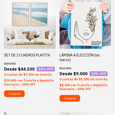
SET DE 2 CUADROS PLAYITA
LÁMINA A ELECCIÓN (sin
marco)
$49.000
$10.000
$44.100
10
% OFF
$9.000
10
% OFF
6
$7.350
sin interés
6
$1.500
sin interés
$39.690
con
Transfe o depósito
bancario :: 10% OFF
$8.100
con
Transfe o depósito
bancario :: 10% OFF
Comprar
Comprar