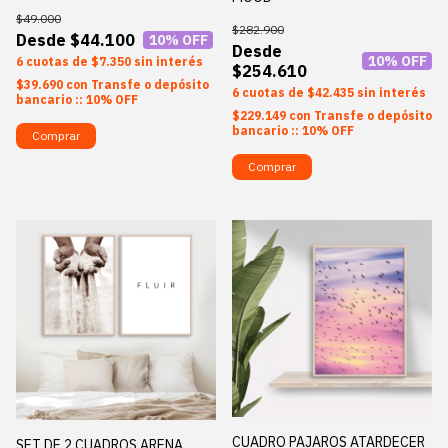
$49.000
$282.900
$44.100
10
% OFF
10
% OFF
6
$7.350
sin interés
$254.610
$39.690
con
Transfe o depósito
6
$42.435
sin interés
bancario :: 10% OFF
$229.149
con
Transfe o depósito
bancario :: 10% OFF
Comprar
Comprar
CUADRO PAJAROS ATARDECER
SET DE 2 CUADROS ARENA