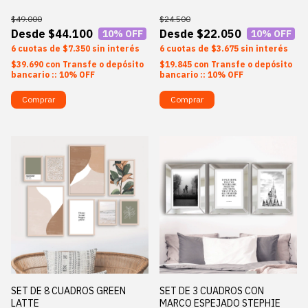
$49.000
$24.500
$44.100
$22.050
10
% OFF
10
% OFF
6
$7.350
sin interés
6
$3.675
sin interés
$39.690
con
Transfe o depósito
$19.845
con
Transfe o depósito
bancario :: 10% OFF
bancario :: 10% OFF
Comprar
Comprar
SET DE 8 CUADROS GREEN
SET DE 3 CUADROS CON
LATTE
MARCO ESPEJADO STEPHIE