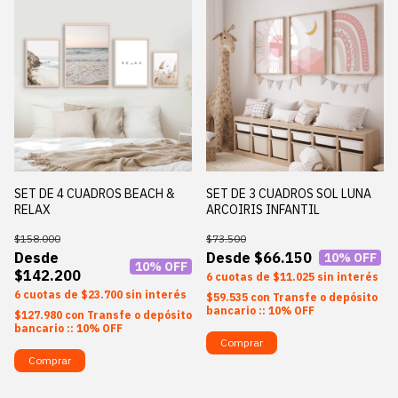
SET DE 4 CUADROS BEACH &
SET DE 3 CUADROS SOL LUNA
RELAX
ARCOIRIS INFANTIL
$158.000
$73.500
$66.150
10
% OFF
10
% OFF
$142.200
6
$11.025
sin interés
6
$23.700
sin interés
$59.535
con
Transfe o depósito
bancario :: 10% OFF
$127.980
con
Transfe o depósito
bancario :: 10% OFF
Comprar
Comprar