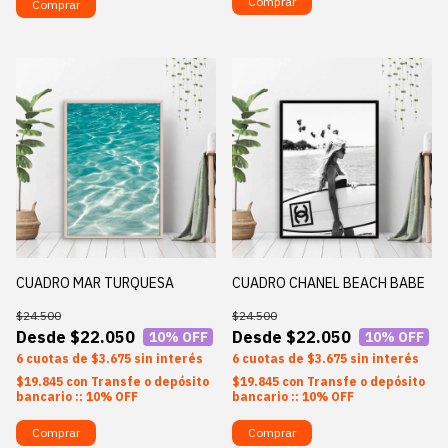
Comprar
Comprar
CUADRO MAR TURQUESA
CUADRO CHANEL BEACH BABE
$24.500
$24.500
$22.050
$22.050
10
% OFF
10
% OFF
6
$3.675
sin interés
6
$3.675
sin interés
$19.845
con
Transfe o depósito
$19.845
con
Transfe o depósito
bancario :: 10% OFF
bancario :: 10% OFF
Comprar
Comprar