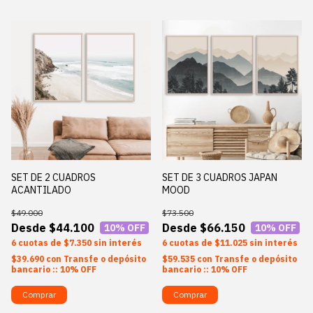
SET DE 2 CUADROS
SET DE 3 CUADROS JAPAN
ACANTILADO
MOOD
$49.000
$73.500
$44.100
$66.150
10
% OFF
10
% OFF
6
$7.350
sin interés
6
$11.025
sin interés
$39.690
con
Transfe o depósito
$59.535
con
Transfe o depósito
bancario :: 10% OFF
bancario :: 10% OFF
Comprar
Comprar