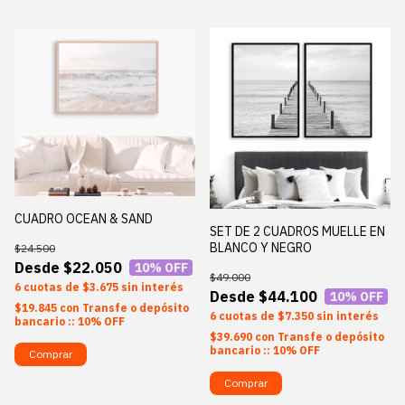
CUADRO OCEAN & SAND
SET DE 2 CUADROS MUELLE EN
BLANCO Y NEGRO
$24.500
$22.050
10
% OFF
$49.000
6
$3.675
sin interés
$44.100
10
% OFF
$19.845
con
Transfe o depósito
6
$7.350
sin interés
bancario :: 10% OFF
$39.690
con
Transfe o depósito
bancario :: 10% OFF
Comprar
Comprar