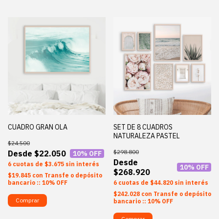
CUADRO GRAN OLA
SET DE 8 CUADROS
NATURALEZA PASTEL
$24.500
$298.800
$22.050
10
% OFF
6
$3.675
sin interés
10
% OFF
$268.920
$19.845
con
Transfe o depósito
bancario :: 10% OFF
6
$44.820
sin interés
$242.028
con
Transfe o depósito
Comprar
bancario :: 10% OFF
Comprar