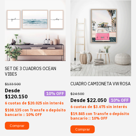
SET DE 3 CUADROS OCEAN
VIBES
CUADRO CAMIONETA VW ROSA
$133.500
10
% OFF
$24.500
$120.150
$22.050
10
% OFF
6
$20.025
sin interés
6
$3.675
sin interés
$108.135
con
Transfe o depósito
$19.845
con
Transfe o depósito
bancario :: 10% OFF
bancario :: 10% OFF
Comprar
Comprar