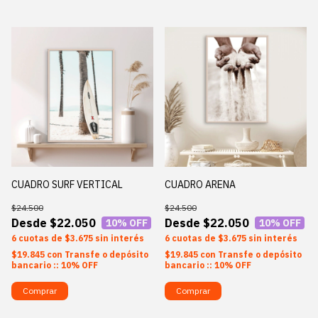
CUADRO ARENA
CUADRO SURF VERTICAL
$24.500
$24.500
$22.050
$22.050
10
% OFF
10
% OFF
6
$3.675
sin interés
6
$3.675
sin interés
$19.845
con
Transfe o depósito
$19.845
con
Transfe o depósito
bancario :: 10% OFF
bancario :: 10% OFF
Comprar
Comprar