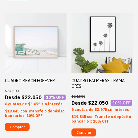
CUADRO BEACH FOREVER
CUADRO PALMERAS TRAMA
GRIS
$24.500
$24.500
$22.050
10
% OFF
$22.050
10
% OFF
6
$3.675
sin interés
6
$3.675
sin interés
$19.845
con
Transfe o depósito
bancario :: 10% OFF
$19.845
con
Transfe o depósito
bancario :: 10% OFF
Comprar
Comprar