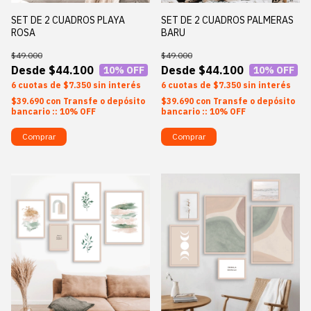
SET DE 2 CUADROS PLAYA
SET DE 2 CUADROS PALMERAS
ROSA
BARU
$49.000
$49.000
$44.100
$44.100
10
% OFF
10
% OFF
6
$7.350
sin interés
6
$7.350
sin interés
$39.690
con
Transfe o depósito
$39.690
con
Transfe o depósito
bancario :: 10% OFF
bancario :: 10% OFF
Comprar
Comprar