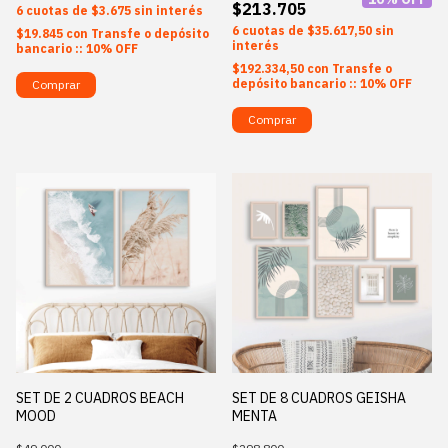
$213.705
6
$3.675
sin interés
6
$35.617,50
sin
$19.845
con
Transfe o depósito
interés
bancario :: 10% OFF
$192.334,50
con
Transfe o
depósito bancario :: 10% OFF
Comprar
Comprar
SET DE 2 CUADROS BEACH
SET DE 8 CUADROS GEISHA
MOOD
MENTA