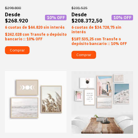
$298.800
$231.525
10
% OFF
10
% OFF
$268.920
$208.372,50
6
$44.820
sin interés
6
$34.728,75
sin
interés
$242.028
con
Transfe o depósito
bancario :: 10% OFF
$187.535,25
con
Transfe o
depósito bancario :: 10% OFF
Comprar
Comprar