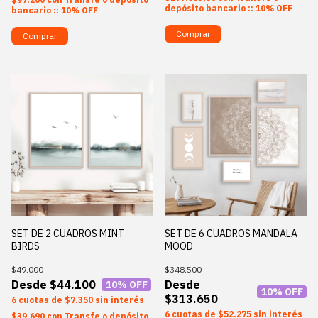
depósito bancario :: 10% OFF
bancario :: 10% OFF
Comprar
Comprar
SET DE 2 CUADROS MINT
SET DE 6 CUADROS MANDALA
BIRDS
MOOD
$49.000
$348.500
$44.100
10
% OFF
10
% OFF
$313.650
6
$7.350
sin interés
6
$52.275
sin interés
$39.690
con
Transfe o depósito