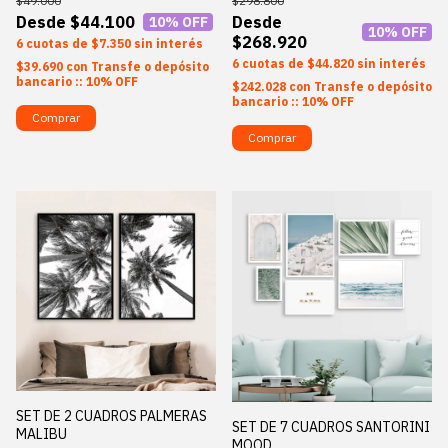
$49.000
$298.800
$44.100
10
% OFF
10
% OFF
$268.920
6
$7.350
sin interés
6
$44.820
sin interés
$39.690
con
Transfe o depósito
bancario :: 10% OFF
$242.028
con
Transfe o depósito
bancario :: 10% OFF
Comprar
Comprar
SET DE 2 CUADROS PALMERAS
SET DE 7 CUADROS SANTORINI
MALIBU
MOOD