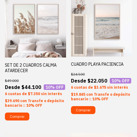
CUADRO PLAYA PACIENCIA
SET DE 2 CUADROS CALMA
ATARDECER
$24.500
$22.050
10
% OFF
$49.000
$44.100
10
% OFF
6
$3.675
sin interés
6
$7.350
sin interés
$19.845
con
Transfe o depósito
bancario :: 10% OFF
$39.690
con
Transfe o depósito
bancario :: 10% OFF
Comprar
Comprar