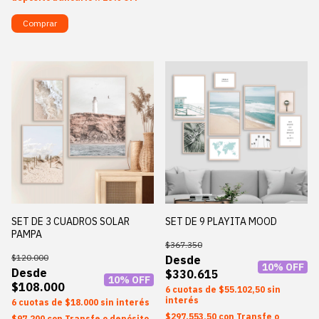
Comprar
SET DE 3 CUADROS SOLAR
SET DE 9 PLAYITA MOOD
PAMPA
$367.350
$120.000
10
% OFF
$330.615
10
% OFF
$108.000
6
$55.102,50
sin
interés
6
$18.000
sin interés
$297.553,50
con
Transfe o
$97.200
con
Transfe o depósito