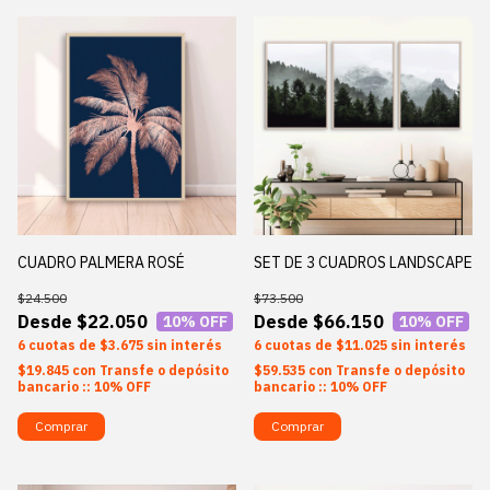
CUADRO PALMERA ROSÉ
SET DE 3 CUADROS LANDSCAPE
$24.500
$73.500
$22.050
$66.150
10
% OFF
10
% OFF
6
$3.675
sin interés
6
$11.025
sin interés
$19.845
con
Transfe o depósito
$59.535
con
Transfe o depósito
bancario :: 10% OFF
bancario :: 10% OFF
Comprar
Comprar