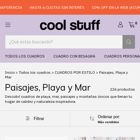
HASTA 6 CUOTAS SIN INTERÉS
10% OFF EN LA WEB (ACUMULABLE)
10
0
TODOS LOS CUADROS
CUADRO CON BISAGRA
CUADROS PERSONA
Inicio
>
Todos los cuadros
>
CUADROS POR ESTILO
>
Paisajes, Playa y
Mar
Paisajes, Playa y Mar
226 productos
Descubrí cuadros de playa, mar, paisajes y montañas únicos que llenan tu
hogar de calidez y naturaleza inspiradora.
Ordenar por:
Filtrar
Más vendidos