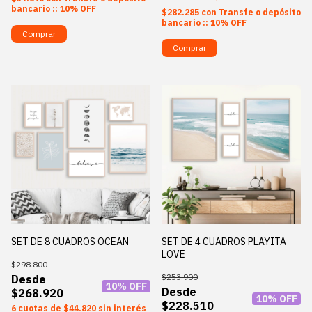
bancario :: 10% OFF
$282.285
con
Transfe o depósito
bancario :: 10% OFF
Comprar
Comprar
SET DE 8 CUADROS OCEAN
SET DE 4 CUADROS PLAYITA
LOVE
$298.800
$253.900
10
% OFF
$268.920
10
% OFF
$228.510
6
$44.820
sin interés