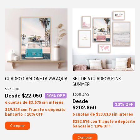
CUADRO CAMIONETA VW AQUA
SET DE 6 CUADROS PINK
SUMMER
$24.500
$225.400
$22.050
10
% OFF
6
$3.675
sin interés
10
% OFF
$202.860
$19.845
con
Transfe o depósito
bancario :: 10% OFF
6
$33.810
sin interés
$182.574
con
Transfe o depósito
Comprar
bancario :: 10% OFF
Comprar