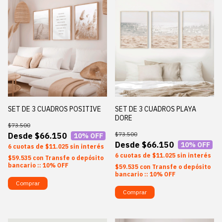
SET DE 3 CUADROS POSITIVE
SET DE 3 CUADROS PLAYA
DORE
$73.500
$73.500
$66.150
10
% OFF
$66.150
10
% OFF
6
$11.025
sin interés
6
$11.025
sin interés
$59.535
con
Transfe o depósito
bancario :: 10% OFF
$59.535
con
Transfe o depósito
bancario :: 10% OFF
Comprar
Comprar