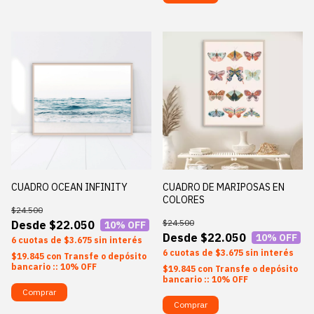
CUADRO DE MARIPOSAS EN
CUADRO OCEAN INFINITY
COLORES
$24.500
$24.500
$22.050
10
% OFF
$22.050
10
% OFF
6
$3.675
sin interés
6
$3.675
sin interés
$19.845
con
Transfe o depósito
bancario :: 10% OFF
$19.845
con
Transfe o depósito
bancario :: 10% OFF
Comprar
Comprar