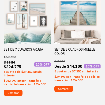
SET DE 7 CUADROS ARUBA
SET DE 2 CUADROS MUELLE
COLOR
$249.750
$49.000
10
% OFF
$44.100
10
% OFF
$224.775
6
$7.350
sin interés
6
$37.462,50
sin
interés
$39.690
con
Transfe o depósito
bancario :: 10% OFF
$202.297,50
con
Transfe o
depósito bancario :: 10% OFF
Comprar
Comprar