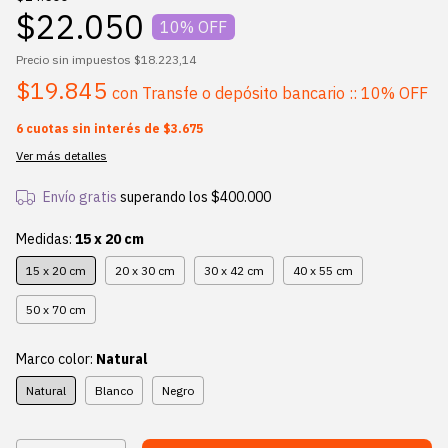
$22.050
10
% OFF
Precio sin impuestos
$18.223,14
$19.845
con
Transfe o depósito bancario :: 10% OFF
6
cuotas sin interés de
$3.675
Ver más detalles
Envío gratis
superando los
$400.000
Medidas:
15 x 20 cm
15 x 20 cm
20 x 30 cm
30 x 42 cm
40 x 55 cm
50 x 70 cm
Marco color:
Natural
Natural
Blanco
Negro