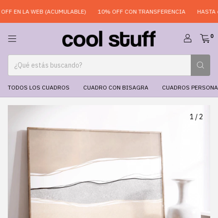
F EN LA WEB (ACUMULABLE)
10% OFF CON TRANSFERENCIA
HASTA 6 
0
TODOS LOS CUADROS
CUADRO CON BISAGRA
CUADROS PERSONA
1
/
2