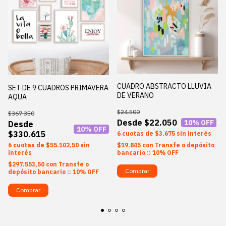
CUADRO ABSTRACTO LLUVIA
SET DE 9 CUADROS PRIMAVERA
DE VERANO
AQUA
$24.500
$367.350
$22.050
10
% OFF
10
% OFF
$330.615
6
$3.675
sin interés
$19.845
con
Transfe o depósito
6
$55.102,50
sin
bancario :: 10% OFF
interés
$297.553,50
con
Transfe o
Comprar
depósito bancario :: 10% OFF
Comprar