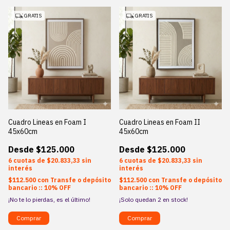
GRATIS
GRATIS
Cuadro Lineas en Foam I
Cuadro Lineas en Foam II
45x60cm
45x60cm
$125.000
$125.000
6
$20.833,33
sin
6
$20.833,33
sin
interés
interés
$112.500
con
Transfe o depósito
$112.500
con
Transfe o depósito
bancario :: 10% OFF
bancario :: 10% OFF
¡No te lo pierdas, es el último!
¡Solo quedan
2
en stock!