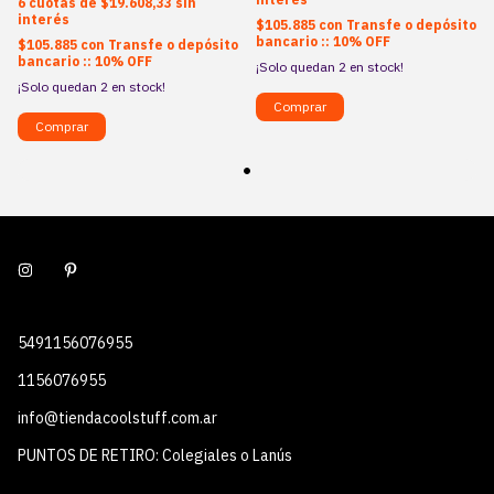
6
$19.608,33
sin
interés
$105.885
con
Transfe o depósito
bancario :: 10% OFF
$105.885
con
Transfe o depósito
bancario :: 10% OFF
¡Solo quedan
2
en stock!
¡Solo quedan
2
en stock!
5491156076955
1156076955
info@tiendacoolstuff.com.ar
PUNTOS DE RETIRO: Colegiales o Lanús