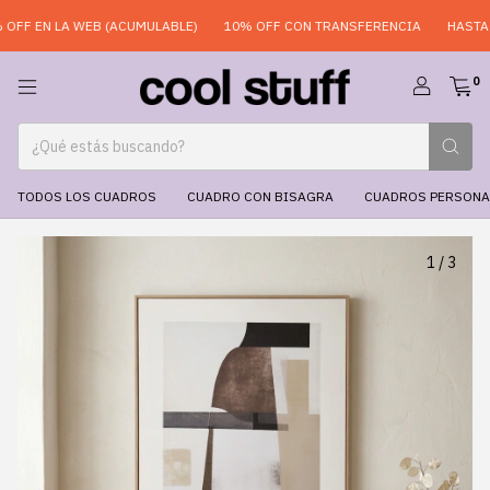
F EN LA WEB (ACUMULABLE)
10% OFF CON TRANSFERENCIA
HASTA 6 
0
TODOS LOS CUADROS
CUADRO CON BISAGRA
CUADROS PERSONA
1
/
3