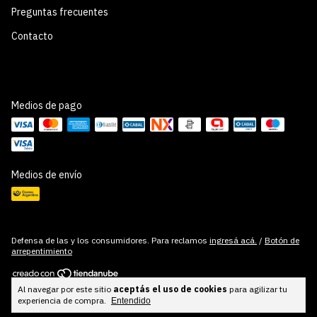
Preguntas frecuentes
Contacto
Medios de pago
Medios de envío
Defensa de las y los consumidores. Para reclamos
ingresá acá.
/
Botón de
arrepentimiento
Al navegar por este sitio
aceptás el uso de cookies
para agilizar tu
Copyright Cuadros Cool Stuff - 2026. Todos los derechos reservados.
experiencia de compra.
Entendido