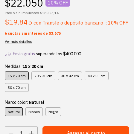
$22.050
10
% OFF
Precio sin impuestos
$18.223,14
$19.845
con
Transfe o depósito bancario :: 10% OFF
6
cuotas sin interés de
$3.675
Ver más detalles
Envío gratis
superando los
$400.000
Medidas:
15 x 20 cm
15 x 20 cm
20 x 30 cm
30 x 42 cm
40 x 55 cm
50 x 70 cm
Marco color:
Natural
Natural
Blanco
Negro