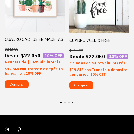
CUADRO CACTUS EN MACETAS
CUADRO WILD & FREE
$24.500
$24.500
$22.050
10
% OFF
$22.050
10
% OFF
6
$3.675
sin interés
6
$3.675
sin interés
$19.845
con
Transfe o depósito
$19.845
con
Transfe o depósito
bancario :: 10% OFF
bancario :: 10% OFF
Comprar
Comprar