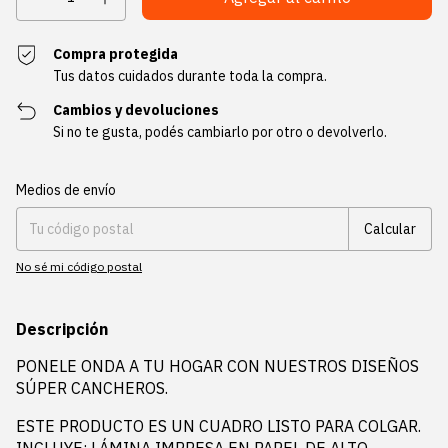
Compra protegida
Tus datos cuidados durante toda la compra.
Cambios y devoluciones
Si no te gusta, podés cambiarlo por otro o devolverlo.
Entregas para el CP:
Cambiar CP
Medios de envío
Calcular
No sé mi código postal
Descripción
PONELE ONDA A TU HOGAR CON NUESTROS DISEÑOS
SÚPER CANCHEROS.
ESTE PRODUCTO ES UN CUADRO LISTO PARA COLGAR.
INCLUYE: LÁMINA IMPRESA EN PAPEL DE ALTO