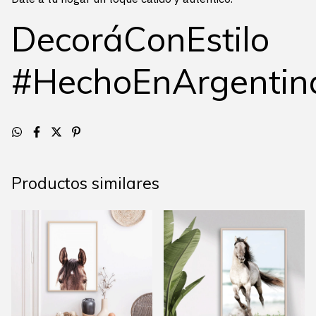
DecoráConEstilo
#HechoEnArgentin
Productos similares