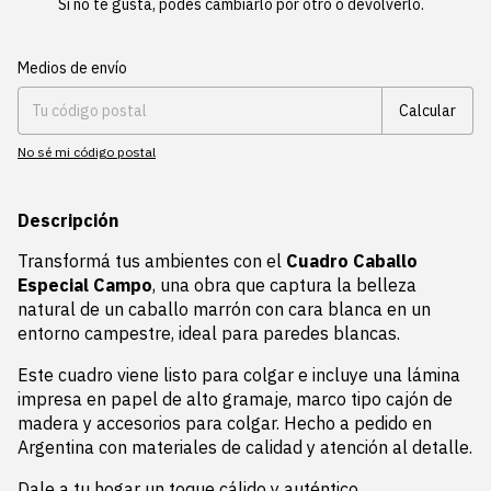
Si no te gusta, podés cambiarlo por otro o devolverlo.
Entregas para el CP:
Cambiar CP
Medios de envío
Calcular
No sé mi código postal
Descripción
Transformá tus ambientes con el
Cuadro Caballo
Especial Campo
, una obra que captura la belleza
natural de un caballo marrón con cara blanca en un
entorno campestre, ideal para paredes blancas.
Este cuadro viene listo para colgar e incluye una lámina
impresa en papel de alto gramaje, marco tipo cajón de
madera y accesorios para colgar. Hecho a pedido en
Argentina con materiales de calidad y atención al detalle.
Dale a tu hogar un toque cálido y auténtico.