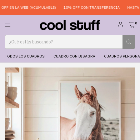
F EN LA WEB (ACUMULABLE)
10% OFF CON TRANSFERENCIA
HASTA 6 
0
TODOS LOS CUADROS
CUADRO CON BISAGRA
CUADROS PERSONA