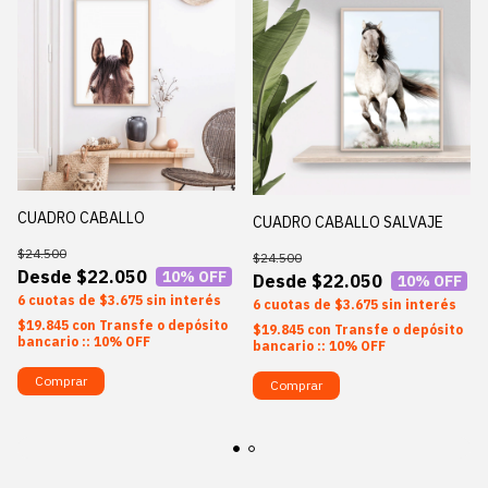
CUADRO CABALLO
CUADRO CABALLO SALVAJE
$24.500
$24.500
$22.050
10
% OFF
$22.050
10
% OFF
6
$3.675
sin interés
6
$3.675
sin interés
$19.845
con
Transfe o depósito
$19.845
con
Transfe o depósito
bancario :: 10% OFF
bancario :: 10% OFF
Comprar
Comprar