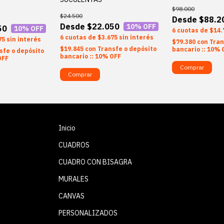
$98.000
$24.500
$88.2
$22.050
10
% OFF
50
10
% OFF
6
$14.
6
$3.675
sin interés
75
sin interés
$79.380
con
Tran
$19.845
con
Transfe o depósito
bancario :: 10% 
sfe o depósito
bancario :: 10% OFF
OFF
Comprar
Comprar
Inicio
CUADROS
CUADRO CON BISAGRA
MURALES
CANVAS
PERSONALIZADOS