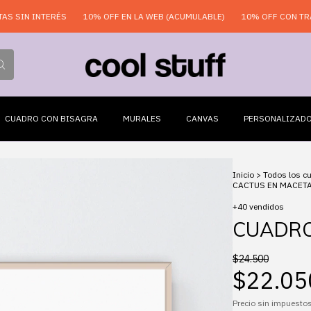
N INTERÉS
10% OFF EN LA WEB (ACUMULABLE)
10% OFF CON TRANSFE
CUADRO CON BISAGRA
MURALES
CANVAS
PERSONALIZAD
Inicio
>
Todos los c
CACTUS EN MACET
+40 vendidos
CUADRO
$24.500
$22.05
Precio sin impuesto