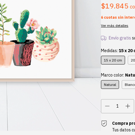
$19.845
c
6
cuotas sin inte
Ver más detalles
Envío gratis
s
Medidas:
15 x 20
15 x 20 cm
20
Marco color:
Natu
Natural
Blanc
Compra pr
Tus datos c