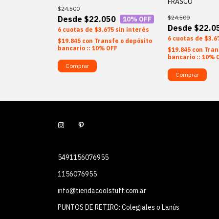
FRASCO
$24.500
$24.500
$22.050
10
% OFF
50
$22.0
10
% OFF
6
$3.675
sin interés
75
sin interés
6
$3.6
$19.845
con
Transfe o depósito
bancario :: 10% OFF
sfe o depósito
$19.845
con
Tran
OFF
bancario :: 10% 
Comprar
Comprar
5491156076955
1156076955
info@tiendacoolstuff.com.ar
PUNTOS DE RETIRO: Colegiales o Lanús