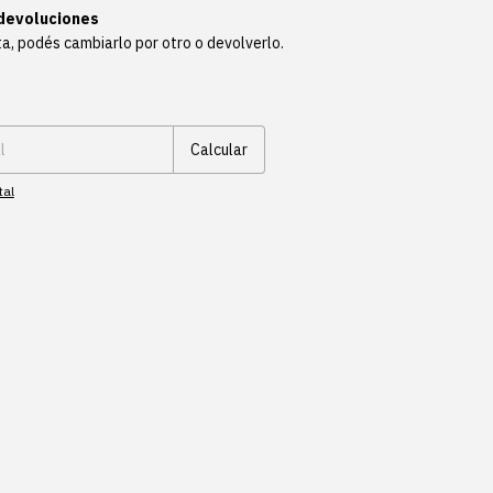
devoluciones
ta, podés cambiarlo por otro o devolverlo.
Cambiar CP
Calcular
tal