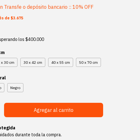
on
Transfe o depósito bancario :: 10% OFF
rés de
$3.675
uperando los
$400.000
 cm
 x 30 cm
30 x 42 cm
40 x 55 cm
50 x 70 cm
ral
o
Negro
otegida
uidados durante toda la compra.