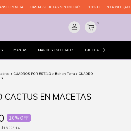
RENCIA
HASTA 6 CUOTAS SIN INTERÉS
10% OFF EN LA WEB (ACUMULAB
0
OS
MANTAS
MARCOS ESPECIALES
GIFT CARDS
ESPEJO
uadros
>
CUADROS POR ESTILO
>
Boho y Terra
>
CUADRO
AS
 CACTUS EN MACETAS
0
10
% OFF
s
$18.223,14