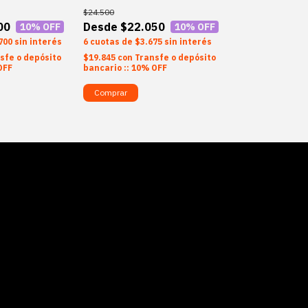
CUADRO ATRAP
$24.500
00
$22.050
10
% OFF
10
% OFF
$24.500
700
sin interés
6
$3.675
sin interés
$22.0
sfe o depósito
$19.845
con
Transfe o depósito
6
$3.6
OFF
bancario :: 10% OFF
$19.845
con
Tran
bancario :: 10%
Comprar
Comprar