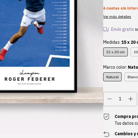
6
cuotas sin inte
Ver más detalles
Envío gratis
s
Medidas:
15 x 20
15 x 20 cm
20
Marco color:
Natu
Natural
Blanc
Compra pr
Tus datos c
Cambios y 