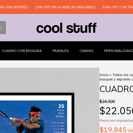
N INTERÉS
10% OFF EN LA WEB (ACUMULABLE)
10% OFF CON TRANSFE
CUADRO CON BISAGRA
MURALES
CANVAS
PERSONALIZAD
Inicio
>
Todos los c
basquet y deportes
CUADRO
$24.500
$22.05
Precio sin impuesto
$19.845
c