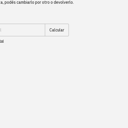
ta, podés cambiarlo por otro o devolverlo.
Cambiar CP
Calcular
tal