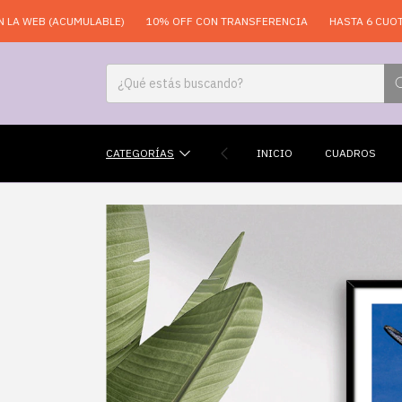
EB (ACUMULABLE)
10% OFF CON TRANSFERENCIA
HASTA 6 CUOTAS SI
CATEGORÍAS
INICIO
CUADROS