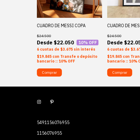
CUADRO DE MESSI COPA
CUADRO DE MES
$24.500
$24.500
$22.050
$22.0
10
% OFF
6
$3.675
sin interés
6
$3.6
$19.845
con
Transfe o depósito
$19.845
con
Tran
bancario :: 10% OFF
bancario :: 10% 
Comprar
Comprar
5491156076955
1156076955