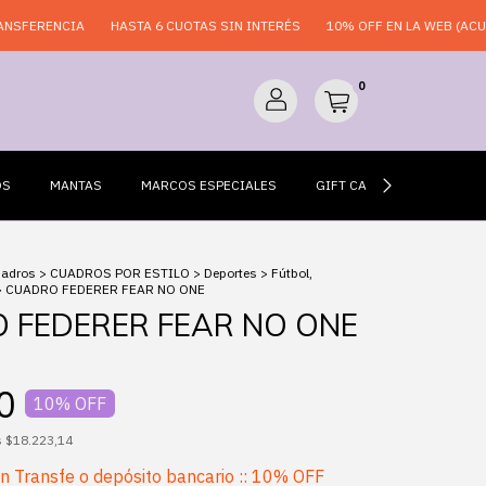
RENCIA
HASTA 6 CUOTAS SIN INTERÉS
10% OFF EN LA WEB (ACUMULAB
0
OS
MANTAS
MARCOS ESPECIALES
GIFT CARDS
ESPEJO
uadros
>
CUADROS POR ESTILO
>
Deportes
>
Fútbol,
>
CUADRO FEDERER FEAR NO ONE
 FEDERER FEAR NO ONE
0
10
% OFF
s
$18.223,14
on
Transfe o depósito bancario :: 10% OFF