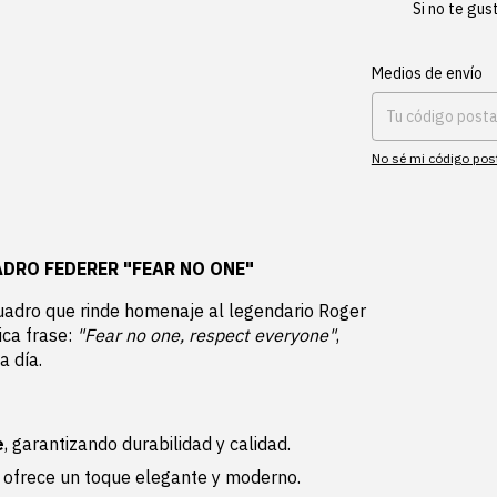
Si no te gus
Entregas para el CP:
Medios de envío
No sé mi código pos
ADRO FEDERER "FEAR NO ONE"
uadro que rinde homenaje al legendario Roger
ica frase:
"Fear no one, respect everyone"
,
a día.
e
, garantizando durabilidad y calidad.
e ofrece un toque elegante y moderno.