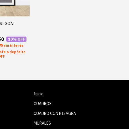
SI GOAT
50
10
% OFF
75
sin interés
sfe o depósito
OFF
Inicio
CUADROS
CUADRO CON BISAGRA
MURALES