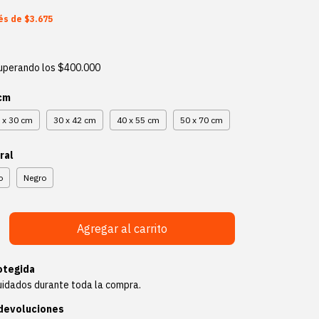
rés de
$3.675
uperando los
$400.000
 cm
 x 30 cm
30 x 42 cm
40 x 55 cm
50 x 70 cm
ral
o
Negro
otegida
uidados durante toda la compra.
devoluciones