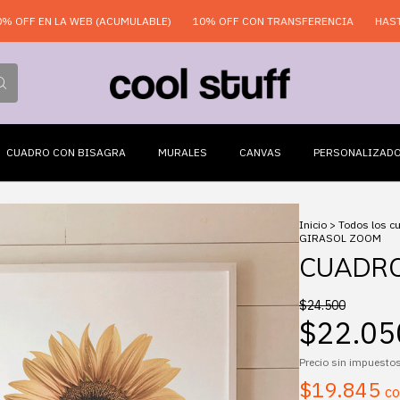
LA WEB (ACUMULABLE)
10% OFF CON TRANSFERENCIA
HASTA 6 CUOTA
CUADRO CON BISAGRA
MURALES
CANVAS
PERSONALIZAD
Inicio
>
Todos los c
GIRASOL ZOOM
CUADRO
$24.500
$22.05
Precio sin impuesto
$19.845
c