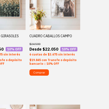
 GIRASOLES
CUADRO CABALLOS CAMPO
$24.500
50
$22.050
10
% OFF
10
% OFF
75
sin interés
6
$3.675
sin interés
sfe o depósito
$19.845
con
Transfe o depósito
OFF
bancario :: 10% OFF
Comprar