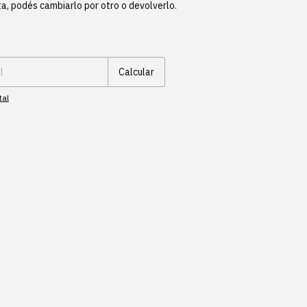
ta, podés cambiarlo por otro o devolverlo.
Cambiar CP
Calcular
tal