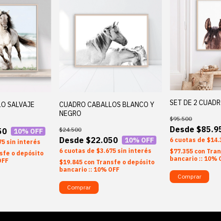
SET DE 2 CUAD
O SALVAJE
CUADRO CABALLOS BLANCO Y
NEGRO
$95.500
$85.9
$24.500
50
10
% OFF
$22.050
10
% OFF
6
$14.
75
sin interés
6
$3.675
sin interés
$77.355
con
Tran
sfe o depósito
bancario :: 10% 
OFF
$19.845
con
Transfe o depósito
bancario :: 10% OFF
Comprar
Comprar