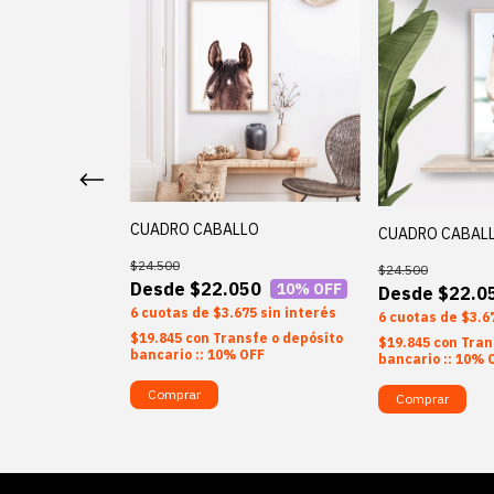
CUADRO CABALLO
CUADRO CABALL
OS CAMPO 2
$24.500
$24.500
$22.050
10
% OFF
$22.0
50
10
% OFF
6
$3.675
sin interés
6
$3.6
75
sin interés
$19.845
con
Transfe o depósito
$19.845
con
Tran
sfe o depósito
bancario :: 10% OFF
bancario :: 10% 
OFF
Comprar
Comprar