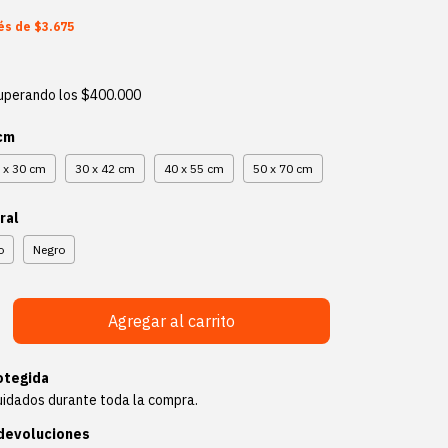
rés de
$3.675
uperando los
$400.000
 cm
 x 30 cm
30 x 42 cm
40 x 55 cm
50 x 70 cm
ral
o
Negro
otegida
uidados durante toda la compra.
devoluciones