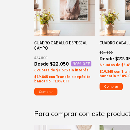
CUADRO CABALLO ESPECIAL
CUADRO CABALL
CAMPO
$24.500
$24.500
$22.0
$22.050
10
% OFF
6
$3.6
6
$3.675
sin interés
$19.845
con
Tran
bancario :: 10% 
$19.845
con
Transfe o depósito
bancario :: 10% OFF
Comprar
Comprar
Para comprar con este produc