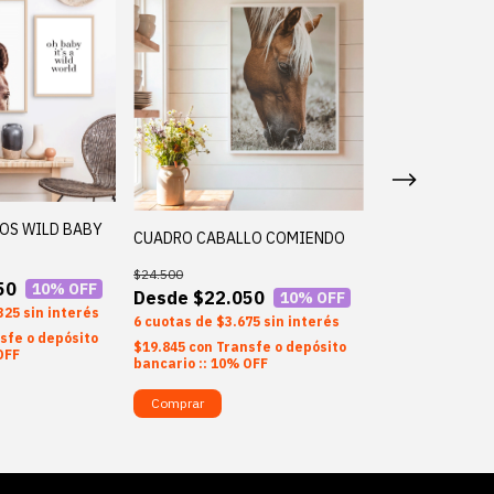
ROS WILD BABY
CUADRO CABALLO COMIENDO
CUADRO CABAL
CAMPO
$24.500
50
10
% OFF
$24.500
$22.050
10
% OFF
325
sin interés
$22.0
6
$3.675
sin interés
sfe o depósito
6
$3.6
$19.845
con
Transfe o depósito
OFF
bancario :: 10% OFF
$19.845
con
Tran
bancario :: 10%
Comprar
Comprar