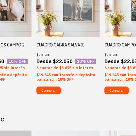
OS CAMPO 2
CUADRO CABRA SALVAJE
CUADRO CAMPO
$24.500
$24.500
50
$22.050
$22.0
10
% OFF
10
% OFF
75
sin interés
6
$3.675
sin interés
6
$3.6
sfe o depósito
$19.845
con
Transfe o depósito
$19.845
con
Tran
OFF
bancario :: 10% OFF
bancario :: 10% 
Comprar
Comprar
to