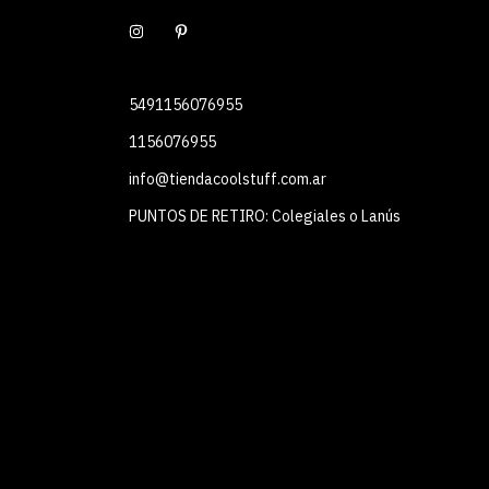
5491156076955
1156076955
info@tiendacoolstuff.com.ar
PUNTOS DE RETIRO: Colegiales o Lanús