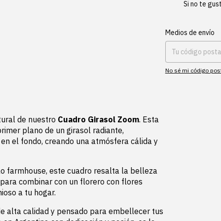
Si no te gus
Entregas para el CP:
Medios de envío
No sé mi código pos
tural de nuestro
Cuadro Girasol Zoom
. Esta
rimer plano de un girasol radiante,
en el fondo, creando una atmósfera cálida y
lo farmhouse, este cuadro resalta la belleza
 para combinar con un florero con flores
ioso a tu hogar.
e alta calidad y pensado para embellecer tus