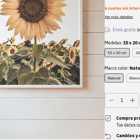
6
cuotas sin inte
Ver más detalles
Envío gratis
s
Medidas:
15 x 20
15 x 20 cm
20
Marco color:
Natu
Natural
Blanc
Compra pr
Tus datos c
Cambios y 