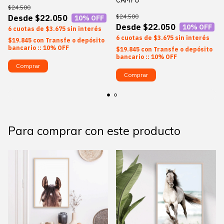
CAMPO
$24.500
$24.500
$22.050
10
% OFF
$22.050
10
% OFF
6
$3.675
sin interés
6
$3.675
sin interés
$19.845
con
Transfe o depósito
bancario :: 10% OFF
$19.845
con
Transfe o depósito
bancario :: 10% OFF
Comprar
Comprar
Para comprar con este producto