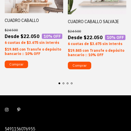
CUADRO CABALLO
CUADRO CABALLO SALVAJE
$24.500
$24.500
$22.050
10
% OFF
$22.050
10
% OFF
6
$3.675
sin interés
6
$3.675
sin interés
$19.845
con
Transfe o depósito
$19.845
con
Transfe o depósito
bancario :: 10% OFF
bancario :: 10% OFF
Comprar
Comprar
5491156076955