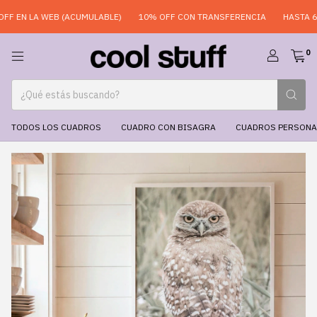
 EN LA WEB (ACUMULABLE)
10% OFF CON TRANSFERENCIA
HASTA 6 CU
0
TODOS LOS CUADROS
CUADRO CON BISAGRA
CUADROS PERSONA