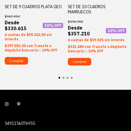
SET DE 9 CUADROS PLATA GEO
SET DE 10 CUADROS
MARRUECOS
$367.350
$396.900
10
% OFF
$330.615
10
% OFF
$357.210
6
$55.102,50
sin
interés
6
$59.535
sin interés
$297.553,50
con
Transfe o
$321.489
con
Transfe o depósito
depósito bancario :: 10% OFF
bancario :: 10% OFF
Comprar
Comprar
5491156076955