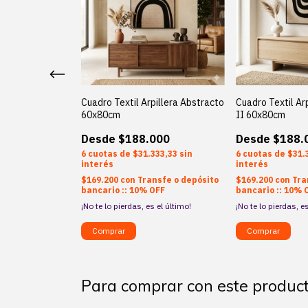
bstracto Arena
Cuadro Textil Arpillera Abstracto
Cuadro Textil Ar
60x80cm
II 60x80cm
000
$188.000
$188.
333,33
sin
6
$31.333,33
sin
6
$31.
interés
interés
nsfe o depósito
$169.200
con
Transfe o depósito
$169.200
con
Tra
OFF
bancario :: 10% OFF
bancario :: 10% 
¡No te lo pierdas, es el último!
¡No te lo pierdas, es
Para comprar con este produc