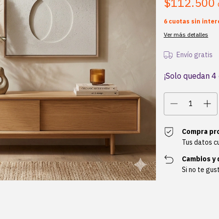
$112.500
6
cuotas sin inte
Ver más detalles
Envío gratis
¡Solo quedan
4
Compra pr
Tus datos c
Cambios y 
Si no te gus