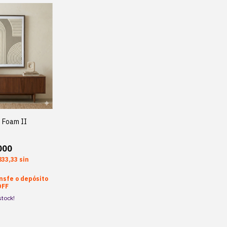
n Foam II
000
833,33
sin
nsfe o depósito
OFF
tock!