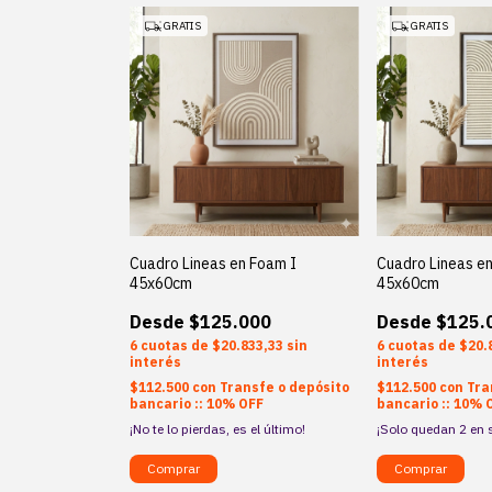
GRATIS
GRATIS
Cuadro Lineas en Foam I
Cuadro Lineas e
45x60cm
45x60cm
$125.000
$125.
6
$20.833,33
sin
6
$20.
interés
interés
$112.500
con
Transfe o depósito
$112.500
con
Tra
bancario :: 10% OFF
bancario :: 10% 
¡No te lo pierdas, es el último!
¡Solo quedan
2
en s