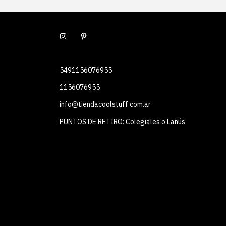
5491156076955
1156076955
info@tiendacoolstuff.com.ar
PUNTOS DE RETIRO: Colegiales o Lanús