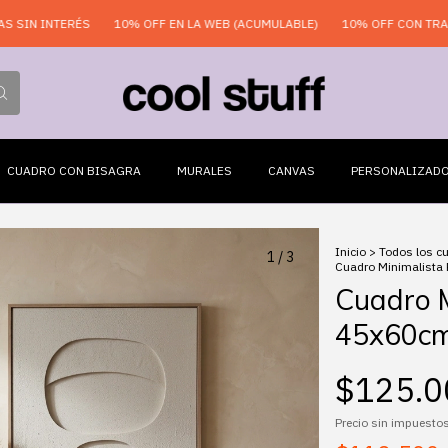
INTERÉS
10% OFF EN LA WEB (ACUMULABLE)
10% OFF CON TRANSFERE
CUADRO CON BISAGRA
MURALES
CANVAS
PERSONALIZAD
Inicio
>
Todos los c
1
/
3
Cuadro Minimalista 
Cuadro M
45x60c
$125.0
Precio sin impuesto