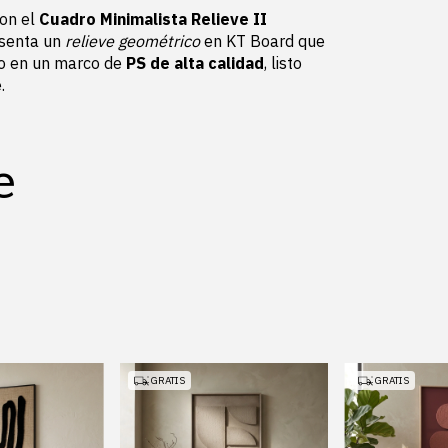
con el
Cuadro Minimalista Relieve II
esenta un
relieve geométrico
en KT Board que
do en un marco de
PS de alta calidad
, listo
.
e
GRATIS
GRATIS