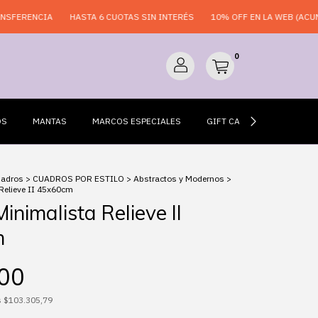
NCIA
HASTA 6 CUOTAS SIN INTERÉS
10% OFF EN LA WEB (ACUMULABLE
0
OS
MANTAS
MARCOS ESPECIALES
GIFT CARDS
ESPEJO
uadros
>
CUADROS POR ESTILO
>
Abstractos y Modernos
>
Relieve II 45x60cm
inimalista Relieve II
m
00
s
$103.305,79