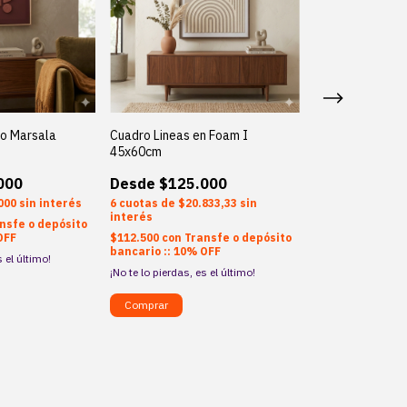
to Marsala
Cuadro Lineas en Foam I
Cuadro Lineas e
45x60cm
45x60cm
000
$125.000
$125.
000
sin interés
6
$20.833,33
sin
6
$20.
interés
interés
nsfe o depósito
OFF
$112.500
con
Transfe o depósito
$112.500
con
Tra
bancario :: 10% OFF
bancario :: 10%
s el último!
¡No te lo pierdas, es el último!
¡Solo quedan
2
en 