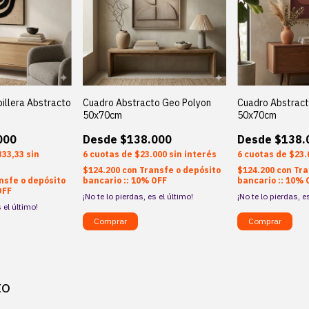
pillera Abstracto
Cuadro Abstracto Geo Polyon
Cuadro Abstrac
50x70cm
50x70cm
000
$138.000
$138.
333,33
sin
6
$23.000
sin interés
6
$23.
$124.200
con
Transfe o depósito
$124.200
con
Tra
nsfe o depósito
bancario :: 10% OFF
bancario :: 10% 
OFF
¡No te lo pierdas, es el último!
¡No te lo pierdas, e
 el último!
to