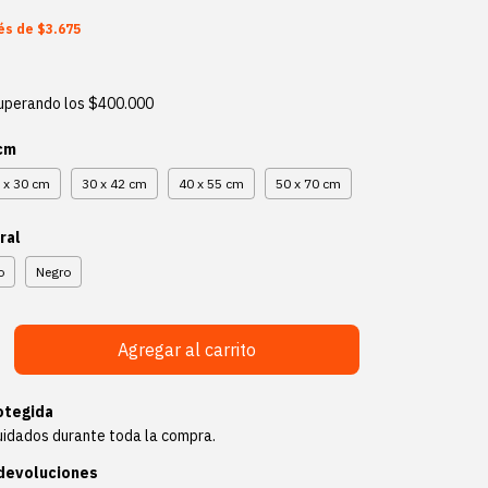
rés de
$3.675
uperando los
$400.000
 cm
 x 30 cm
30 x 42 cm
40 x 55 cm
50 x 70 cm
ral
o
Negro
otegida
uidados durante toda la compra.
devoluciones