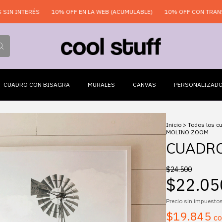
RÉS
10% OFF EN LA WEB (ACUMULABLE)
10% OFF CON TRANSFERENCI
CUADRO CON BISAGRA
MURALES
CANVAS
PERSONALIZAD
Inicio
>
Todos los c
MOLINO ZOOM
CUADRO
$24.500
$22.05
Precio sin impuesto
$19.845
c