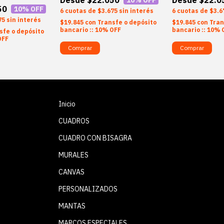
50
10
% OFF
6
$3.675
sin interés
6
$3.6
75
sin interés
$19.845
con
Transfe o depósito
$19.845
con
Tran
bancario :: 10% OFF
bancario :: 10% 
sfe o depósito
OFF
Comprar
Comprar
Inicio
CUADROS
CUADRO CON BISAGRA
MURALES
CANVAS
PERSONALIZADOS
MANTAS
MARCOS ESPECIALES