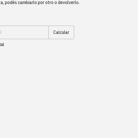
ta, podés cambiarlo por otro o devolverlo.
Cambiar CP
Calcular
tal