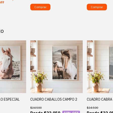
OFF
Comprar
Comprar
to
O ESPECIAL
CUADRO CABALLOS CAMPO 2
CUADRO CABRA 
$24.500
$24.500
$22.050
$22.0
10
% OFF