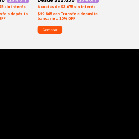
75
sin interés
6
$3.675
sin interés
sfe o depósito
$19.845
con
Transfe o depósito
OFF
bancario :: 10% OFF
Comprar