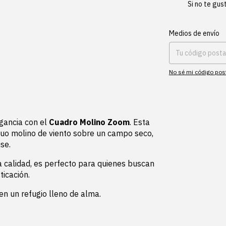
Si no te gus
Entregas para el CP:
Medios de envío
No sé mi código pos
egancia con el
Cuadro Molino Zoom
. Esta
guo molino de viento sobre un campo seco,
se.
a calidad, es perfecto para quienes buscan
ticación.
n un refugio lleno de alma.