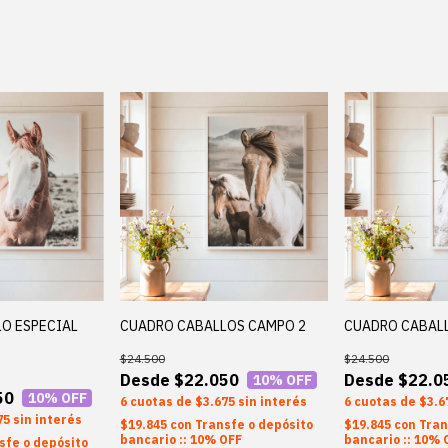
O ESPECIAL
CUADRO CABALLOS CAMPO 2
CUADRO CABAL
$24.500
$24.500
$22.050
$22.0
10
% OFF
50
10
% OFF
6
$3.675
sin interés
6
$3.6
75
sin interés
$19.845
con
Transfe o depósito
$19.845
con
Tran
bancario :: 10% OFF
bancario :: 10% 
sfe o depósito