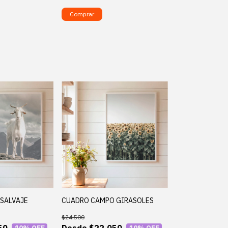
Comprar
SALVAJE
CUADRO CAMPO GIRASOLES
$24.500
50
$22.050
10
% OFF
10
% OFF