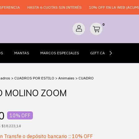
A
HASTA 6 CUOTAS SIN INTERÉS
10% OFF EN LA WEB (ACUMULABLE)
0
OS
MANTAS
MARCOS ESPECIALES
GIFT CARDS
ESPEJO
uadros
>
CUADROS POR ESTILO
>
Animales
>
CUADRO
 MOLINO ZOOM
0
10
% OFF
s
$18.223,14
on
Transfe o depósito bancario :: 10% OFF