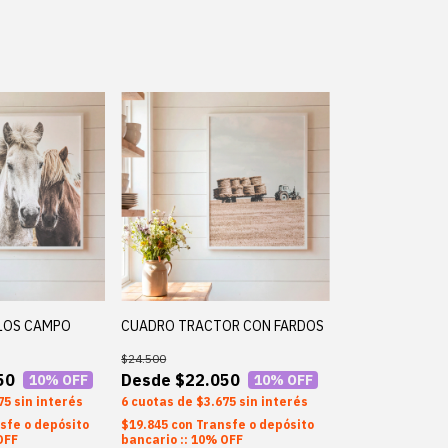
LOS CAMPO
CUADRO TRACTOR CON FARDOS
$24.500
50
$22.050
10
% OFF
10
% OFF
75
sin interés
6
$3.675
sin interés
sfe o depósito
$19.845
con
Transfe o depósito
OFF
bancario :: 10% OFF