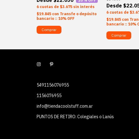
$22.0
6
$3.675
sin interés
6
$3.6
$19.845
con
Transfe o depósito
bancario :: 10% OFF
$19.845
con
Tran
bancario :: 10% 
Comprar
Comprar
5491156076955
1156076955
info@tiendacoolstuff.com.ar
PUNTOS DE RETIRO: Colegiales o Lanús