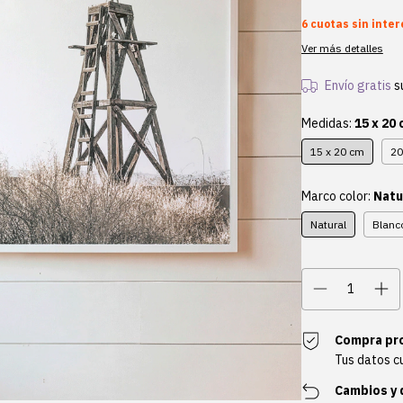
6
cuotas sin inte
Ver más detalles
Envío gratis
s
Medidas:
15 x 20
15 x 20 cm
20
Marco color:
Natu
Natural
Blanc
Compra pr
Tus datos c
Cambios y 