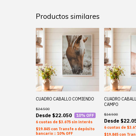
Productos similares
CUADRO CABALLO COMIENDO
CUADRO CABALL
CAMPO
$24.500
$24.500
$22.050
10
% OFF
$22.0
6
$3.675
sin interés
6
$3.6
$19.845
con
Transfe o depósito
bancario :: 10% OFF
$19.845
con
Tran