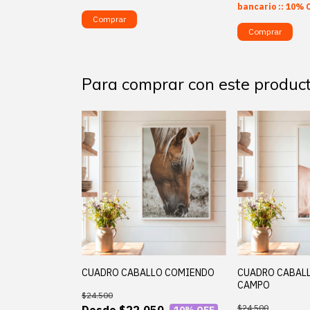
bancario :: 10% 
Comprar
Comprar
Para comprar con este produc
CUADRO CABALLO COMIENDO
CUADRO CABALL
CAMPO
$24.500
$24.500
$22.050
10
% OFF