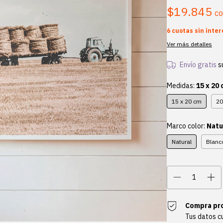
$19.845
c
6
cuotas sin inte
Ver más detalles
Envío gratis
s
Medidas:
15 x 20
15 x 20 cm
20
Marco color:
Natu
Natural
Blanc
Compra pr
Tus datos c