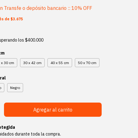
on
Transfe o depósito bancario :: 10% OFF
rés de
$3.675
uperando los
$400.000
 cm
 x 30 cm
30 x 42 cm
40 x 55 cm
50 x 70 cm
ral
o
Negro
otegida
uidados durante toda la compra.