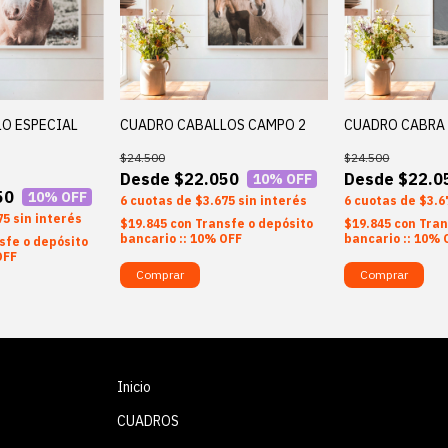
O ESPECIAL
CUADRO CABALLOS CAMPO 2
CUADRO CABRA 
$24.500
$24.500
$22.050
$22.0
10
% OFF
50
10
% OFF
6
$3.675
sin interés
6
$3.6
75
sin interés
$19.845
con
Transfe o depósito
$19.845
con
Tran
bancario :: 10% OFF
bancario :: 10% 
sfe o depósito
OFF
Comprar
Comprar
Inicio
CUADROS