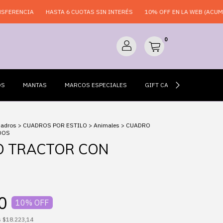
IA
HASTA 6 CUOTAS SIN INTERÉS
10% OFF EN LA WEB (ACUMULABLE)
0
OS
MANTAS
MARCOS ESPECIALES
GIFT CARDS
ESPEJO
uadros
>
CUADROS POR ESTILO
>
Animales
>
CUADRO
DOS
 TRACTOR CON
S
0
10
% OFF
s
$18.223,14