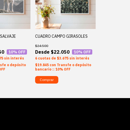
SALVAJE
CUADRO CAMPO GIRASOLES
$24.500
50
$22.050
10
% OFF
10
% OFF
75
sin interés
6
$3.675
sin interés
sfe o depósito
$19.845
con
Transfe o depósito
OFF
bancario :: 10% OFF
Comprar