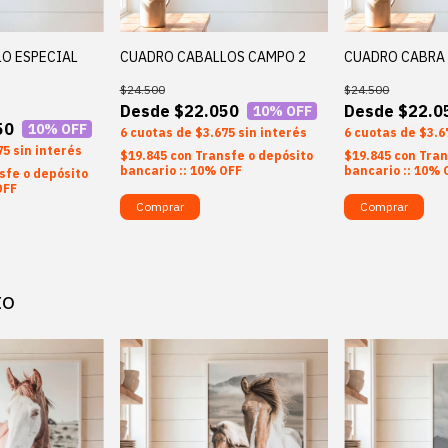
O ESPECIAL
CUADRO CABALLOS CAMPO 2
CUADRO CABRA 
$24.500
$24.500
$22.050
$22.0
10
% OFF
50
10
% OFF
6
$3.675
sin interés
6
$3.6
75
sin interés
$19.845
con
Transfe o depósito
$19.845
con
Tran
bancario :: 10% OFF
bancario :: 10% 
sfe o depósito
OFF
Comprar
Comprar
to