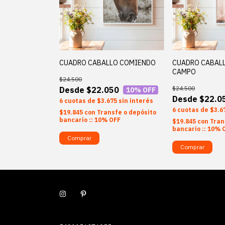
CUADRO CABALLO COMIENDO
CUADRO CABALL
CAMPO
$24.500
$24.500
$22.050
10
% OFF
$22.0
6
$3.675
sin interés
6
$3.6
$19.845
con
Transfe o depósito
bancario :: 10% OFF
$19.845
con
Tran
bancario :: 10% 
Comprar
Comprar