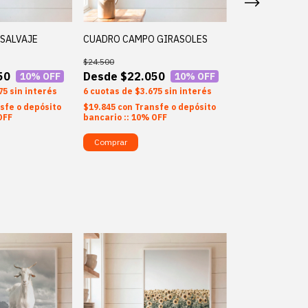
SALVAJE
CUADRO CAMPO GIRASOLES
CUADRO CAMPO
$24.500
$24.500
50
$22.050
$22.0
10
% OFF
10
% OFF
75
sin interés
6
$3.675
sin interés
6
$3.6
sfe o depósito
$19.845
con
Transfe o depósito
$19.845
con
Tran
OFF
bancario :: 10% OFF
bancario :: 10%
Comprar
Comprar