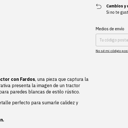
Cambios y 
Si no te gus
Entregas para el CP:
Medios de envío
No sé mi código pos
ctor con Fardos
, una pieza que captura la
ativa presenta la imagen de un tractor
para paredes blancas de estilo rústico.
etalle perfecto para sumarle calidez y
n.