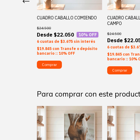
 LAVANDAS
CUADRO CABALLO COMIENDO
CUADRO CABALL
CAMPO
$24.500
$24.500
50
$22.050
10
% OFF
10
% OFF
$22.0
75
sin interés
6
$3.675
sin interés
6
$3.6
sfe o depósito
$19.845
con
Transfe o depósito
OFF
bancario :: 10% OFF
$19.845
con
Tran
bancario :: 10% 
Comprar
Comprar
Para comprar con este produc