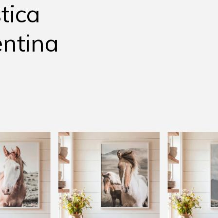
tica
ntina