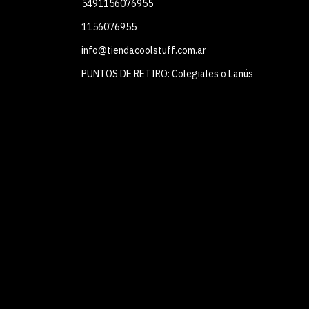
5491156076955
1156076955
info@tiendacoolstuff.com.ar
PUNTOS DE RETIRO: Colegiales o Lanús