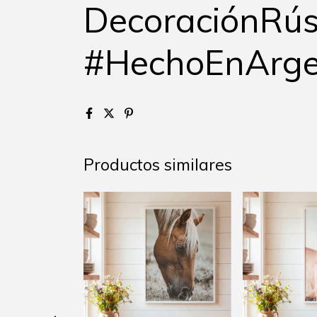
DecoraciónRús
#HechoEnArge
Productos similares