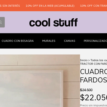
TERÉS
10% OFF EN LA WEB (ACUMULABLE)
10% OFF CON TRANSFERENC
CUADRO CON BISAGRA
MURALES
CANVAS
PERSONALIZAD
Inicio
>
Todos los c
TRACTOR CON FAR
CUADRO
FARDO
$24.500
$22.05
Precio sin impuesto