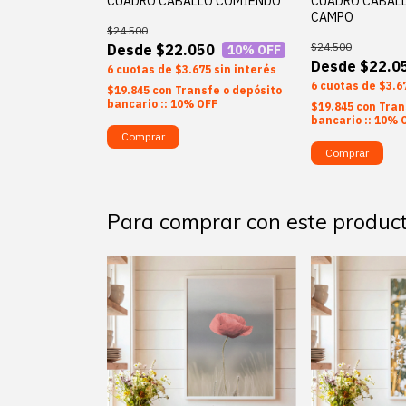
E LAVANDA
CUADRO CABALLO COMIENDO
CUADRO CABALL
CAMPO
$24.500
$24.500
50
$22.050
10
% OFF
10
% OFF
$22.0
75
sin interés
6
$3.675
sin interés
6
$3.6
sfe o depósito
$19.845
con
Transfe o depósito
OFF
bancario :: 10% OFF
$19.845
con
Tran
bancario :: 10% 
Comprar
Comprar
Para comprar con este produc