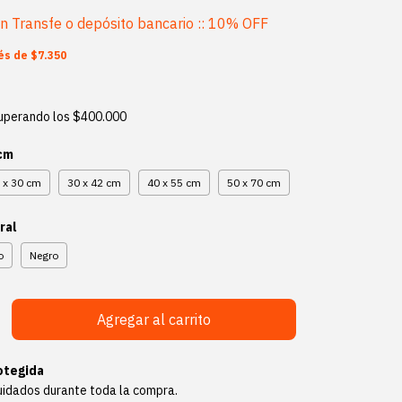
on
Transfe o depósito bancario :: 10% OFF
rés de
$7.350
uperando los
$400.000
 cm
 x 30 cm
30 x 42 cm
40 x 55 cm
50 x 70 cm
ral
o
Negro
otegida
uidados durante toda la compra.