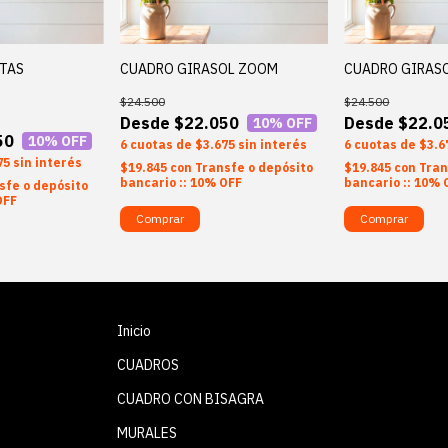
TAS
CUADRO GIRASOL ZOOM
CUADRO GIRASO
$24.500
$24.500
$22.050
$22.0
10
% OFF
50
10
% OFF
6
$3.675
sin interés
6
$3.6
75
sin interés
$19.845
con
Transfe o depósito
$19.845
con
Tran
bancario :: 10% OFF
bancario :: 10% 
sfe o depósito
OFF
Comprar
Comprar
Inicio
CUADROS
CUADRO CON BISAGRA
MURALES