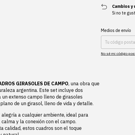
Cambios y 
Si no te gus
Entregas para el CP:
Medios de envío
No sé mi código pos
UADROS GIRASOLES DE CAMPO
, una obra que
uraleza argentina. Este set incluye dos
un extenso campo lleno de girasoles
plano de un girasol, lleno de vida y detalle.
alegría a cualquier ambiente, ideal para
a calma y la conexión con el campo.
a calidad, estos cuadros son el toque
y natural.