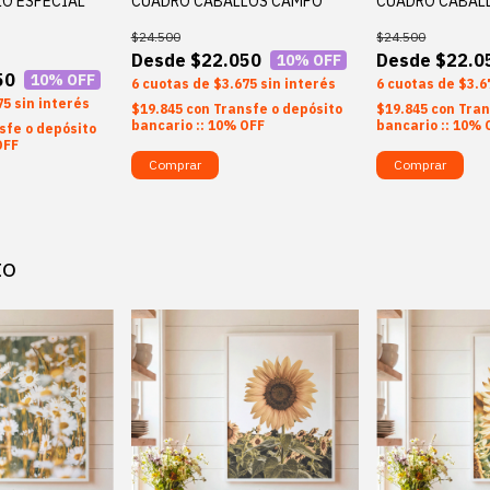
O ESPECIAL
CUADRO CABALLOS CAMPO
CUADRO CABAL
$24.500
$24.500
$22.050
$22.0
10
% OFF
50
10
% OFF
6
$3.675
sin interés
6
$3.6
75
sin interés
$19.845
con
Transfe o depósito
$19.845
con
Tran
bancario :: 10% OFF
bancario :: 10% 
sfe o depósito
OFF
Comprar
Comprar
to