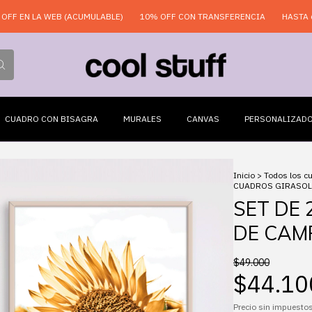
 WEB (ACUMULABLE)
10% OFF CON TRANSFERENCIA
HASTA 6 CUOTAS 
CUADRO CON BISAGRA
MURALES
CANVAS
PERSONALIZAD
Inicio
>
Todos los c
CUADROS GIRASOL
SET DE
DE CAM
$49.000
$44.10
Precio sin impuesto