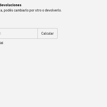
devoluciones
ta, podés cambiarlo por otro o devolverlo.
Cambiar CP
Calcular
tal