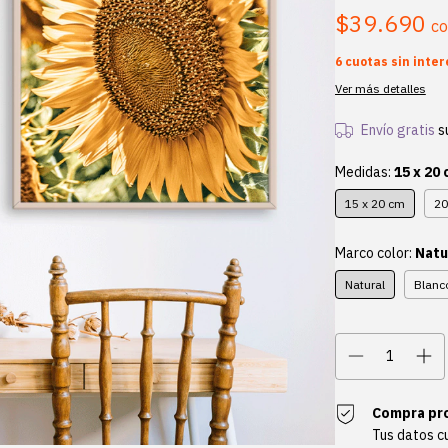
$39.690
c
6
cuotas sin inte
Ver más detalles
Envío gratis
s
Medidas:
15 x 20
15 x 20 cm
20
Marco color:
Natu
Natural
Blanc
Compra pr
Tus datos c