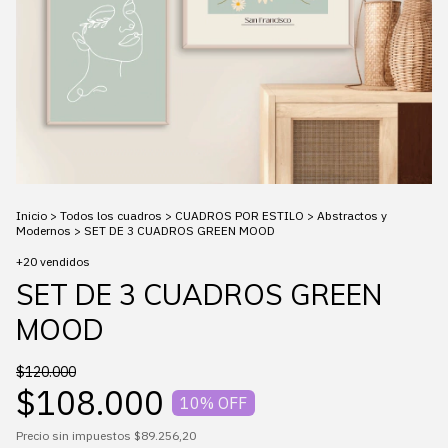
Inicio
>
Todos los cuadros
>
CUADROS POR ESTILO
>
Abstractos y
Modernos
>
SET DE 3 CUADROS GREEN MOOD
+20 vendidos
SET DE 3 CUADROS GREEN
MOOD
$120.000
$108.000
10
% OFF
Precio sin impuestos
$89.256,20