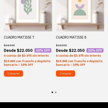
CUADRO MATISSE 7
CUADRO MATISSE 8
$24.500
$24.500
$22.050
$22.050
10
% OFF
10
% OFF
6
$3.675
sin interés
6
$3.675
sin interés
$19.845
con
Transfe o depósito
$19.845
con
Transfe o depósito
bancario :: 10% OFF
bancario :: 10% OFF
Comprar
Comprar