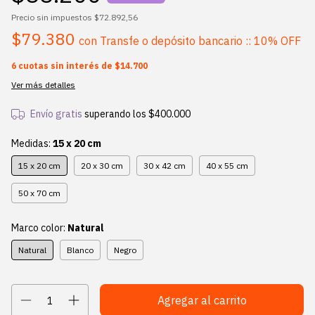
Precio sin impuestos
$72.892,56
$79.380
con
Transfe o depósito bancario :: 10% OFF
6
cuotas sin interés de
$14.700
Ver más detalles
Envío gratis
superando los
$400.000
Medidas:
15 x 20 cm
15 x 20 cm
20 x 30 cm
30 x 42 cm
40 x 55 cm
50 x 70 cm
Marco color:
Natural
Natural
Blanco
Negro