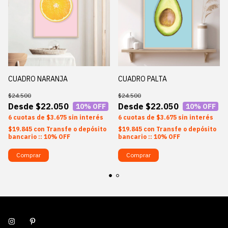
CUADRO NARANJA
CUADRO PALTA
$24.500
$24.500
$22.050
$22.050
10
% OFF
10
% OFF
6
$3.675
sin interés
6
$3.675
sin interés
$19.845
con
Transfe o depósito
$19.845
con
Transfe o depósito
bancario :: 10% OFF
bancario :: 10% OFF
Comprar
Comprar