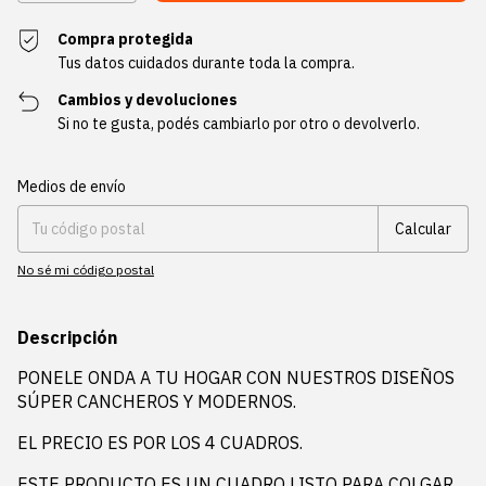
Compra protegida
Tus datos cuidados durante toda la compra.
Cambios y devoluciones
Si no te gusta, podés cambiarlo por otro o devolverlo.
Entregas para el CP:
Cambiar CP
Medios de envío
Calcular
No sé mi código postal
Descripción
PONELE ONDA A TU HOGAR CON NUESTROS DISEÑOS
SÚPER CANCHEROS Y MODERNOS.
EL PRECIO ES POR LOS 4 CUADROS.
ESTE PRODUCTO ES UN CUADRO LISTO PARA COLGAR.