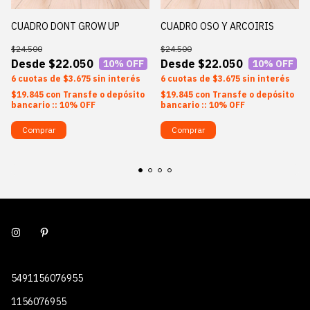
CUADRO DONT GROW UP
CUADRO OSO Y ARCOIRIS
$24.500
$24.500
$22.050
$22.050
10
% OFF
10
% OFF
6
$3.675
sin interés
6
$3.675
sin interés
$19.845
con
Transfe o depósito
$19.845
con
Transfe o depósito
bancario :: 10% OFF
bancario :: 10% OFF
Comprar
Comprar
5491156076955
1156076955