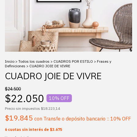
Inicio
>
Todos los cuadros
>
CUADROS POR ESTILO
>
Frases y
Definiciones
>
CUADRO JOIE DE VIVRE
CUADRO JOIE DE VIVRE
$24.500
$22.050
10
% OFF
Precio sin impuestos
$18.223,14
$19.845
con
Transfe o depósito bancario :: 10% OFF
6
cuotas sin interés de
$3.675