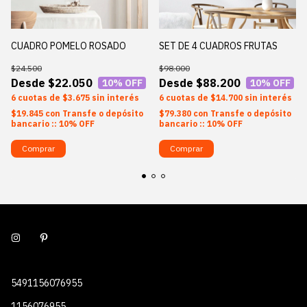
CUADRO POMELO ROSADO
SET DE 4 CUADROS FRUTAS
$24.500
$98.000
$22.050
$88.200
10
% OFF
10
% OFF
6
$3.675
sin interés
6
$14.700
sin interés
$19.845
con
Transfe o depósito
$79.380
con
Transfe o depósito
bancario :: 10% OFF
bancario :: 10% OFF
Comprar
Comprar
5491156076955
1156076955