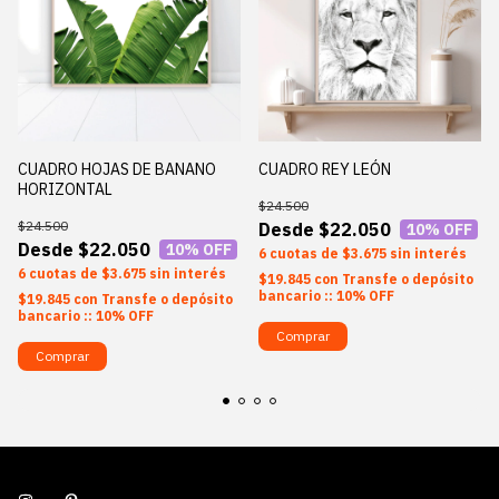
CUADRO HOJAS DE BANANO
CUADRO REY LEÓN
HORIZONTAL
$24.500
$24.500
$22.050
10
% OFF
$22.050
10
% OFF
6
$3.675
sin interés
6
$3.675
sin interés
$19.845
con
Transfe o depósito
bancario :: 10% OFF
$19.845
con
Transfe o depósito
bancario :: 10% OFF
Comprar
Comprar