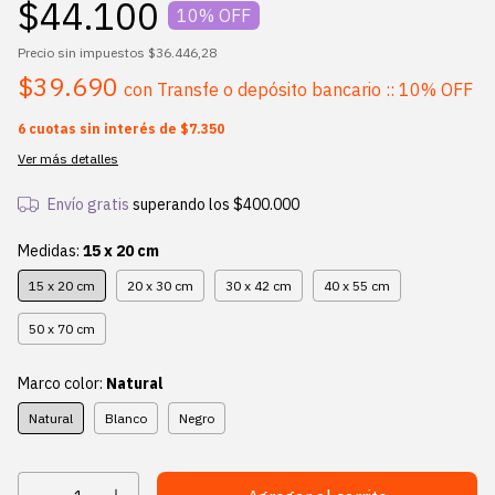
$44.100
10
% OFF
Precio sin impuestos
$36.446,28
$39.690
con
Transfe o depósito bancario :: 10% OFF
6
cuotas sin interés de
$7.350
Ver más detalles
Envío gratis
superando los
$400.000
Medidas:
15 x 20 cm
15 x 20 cm
20 x 30 cm
30 x 42 cm
40 x 55 cm
50 x 70 cm
Marco color:
Natural
Natural
Blanco
Negro