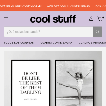
F EN LA WEB (ACUMULABLE)
10% OFF CON TRANSFERENCIA
HASTA 6 
0
TODOS LOS CUADROS
CUADRO CON BISAGRA
CUADROS PERSONA