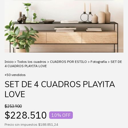
Inicio
>
Todos los cuadros
>
CUADROS POR ESTILO
>
Fotografía
>
SET DE
4 CUADROS PLAYITA LOVE
+50 vendidos
SET DE 4 CUADROS PLAYITA
LOVE
$253.900
$228.510
10
% OFF
Precio sin impuestos
$188.851,24