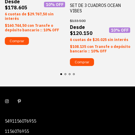
10
% OFF
SET DE 3 CUADROS OCEAN
$178.605
VIBES
6
$29.767,50
sin
interés
$133.500
$160.744,50
con
Transfe o
10
% OFF
depósito bancario :: 10% OFF
$120.150
6
$20.025
sin interés
Comprar
$108.135
con
Transfe o depósito
bancario :: 10% OFF
Comprar
5491156076955
1156076955