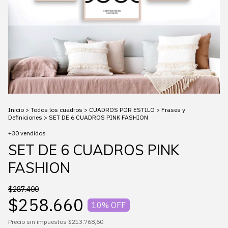
Inicio
>
Todos los cuadros
>
CUADROS POR ESTILO
>
Frases y
Definiciones
>
SET DE 6 CUADROS PINK FASHION
+30 vendidos
SET DE 6 CUADROS PINK
FASHION
$287.400
$258.660
10
% OFF
Precio sin impuestos
$213.768,60