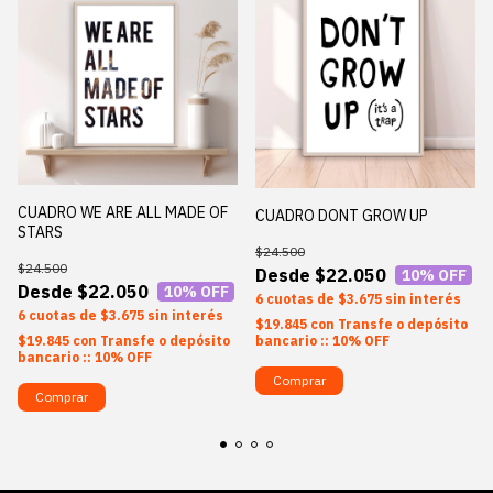
CUADRO WE ARE ALL MADE OF
CUADRO DONT GROW UP
STARS
$24.500
$24.500
$22.050
10
% OFF
$22.050
10
% OFF
6
$3.675
sin interés
6
$3.675
sin interés
$19.845
con
Transfe o depósito
$19.845
con
Transfe o depósito
bancario :: 10% OFF
bancario :: 10% OFF
Comprar
Comprar