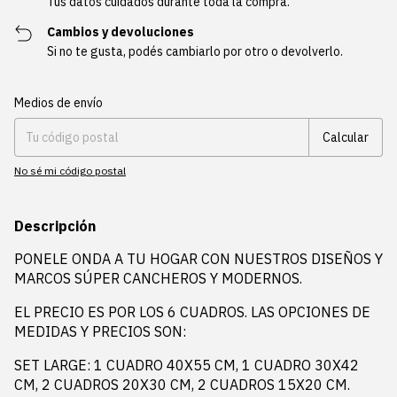
Tus datos cuidados durante toda la compra.
Cambios y devoluciones
Si no te gusta, podés cambiarlo por otro o devolverlo.
Entregas para el CP:
Cambiar CP
Medios de envío
Calcular
No sé mi código postal
Descripción
PONELE ONDA A TU HOGAR CON NUESTROS DISEÑOS Y
MARCOS SÚPER CANCHEROS Y MODERNOS.
EL PRECIO ES POR LOS 6 CUADROS. LAS OPCIONES DE
MEDIDAS Y PRECIOS SON:
SET LARGE: 1 CUADRO 40X55 CM, 1 CUADRO 30X42
CM, 2 CUADROS 20X30 CM, 2 CUADROS 15X20 CM.