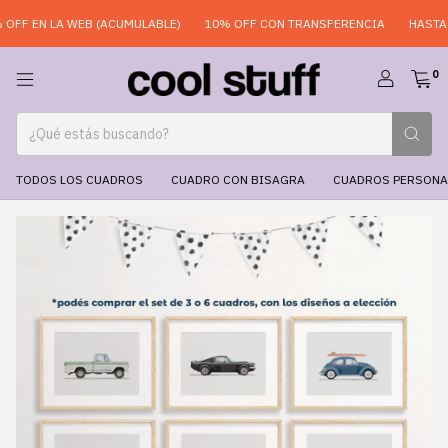
FF EN LA WEB (ACUMULABLE)
10% OFF CON TRANSFERENCIA
HASTA 6 
0
TODOS LOS CUADROS
CUADRO CON BISAGRA
CUADROS PERSONA