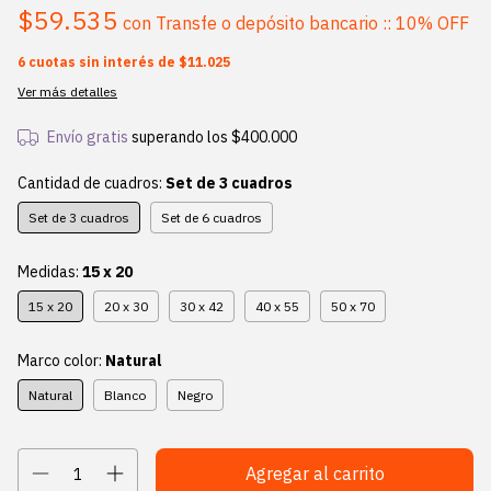
$59.535
con
Transfe o depósito bancario :: 10% OFF
6
cuotas sin interés de
$11.025
Ver más detalles
Envío gratis
superando los
$400.000
Cantidad de cuadros:
Set de 3 cuadros
Set de 3 cuadros
Set de 6 cuadros
Medidas:
15 x 20
15 x 20
20 x 30
30 x 42
40 x 55
50 x 70
Marco color:
Natural
Natural
Blanco
Negro