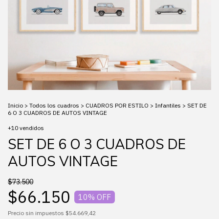
Inicio
>
Todos los cuadros
>
CUADROS POR ESTILO
>
Infantiles
>
SET DE
6 O 3 CUADROS DE AUTOS VINTAGE
+10 vendidos
SET DE 6 O 3 CUADROS DE
AUTOS VINTAGE
$73.500
$66.150
10
% OFF
Precio sin impuestos
$54.669,42