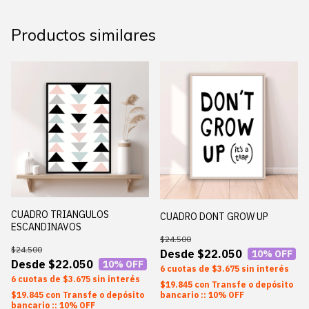
Productos similares
CUADRO TRIANGULOS
CUADRO DONT GROW UP
ESCANDINAVOS
$24.500
$24.500
$22.050
10
% OFF
$22.050
10
% OFF
6
$3.675
sin interés
6
$3.675
sin interés
$19.845
con
Transfe o depósito
$19.845
con
Transfe o depósito
bancario :: 10% OFF
bancario :: 10% OFF